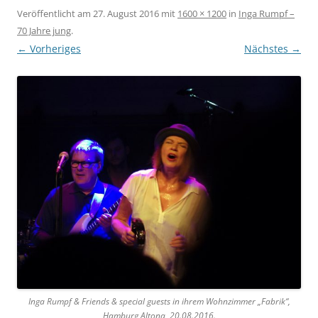
Veröffentlicht am
27. August 2016
mit
1600 × 1200
in
Inga Rumpf –
70 Jahre jung
.
← Vorheriges
Nächstes →
Inga Rumpf & Friends & special guests in ihrem Wohnzimmer „Fabrik“,
Hamburg Altona, 20.08.2016.