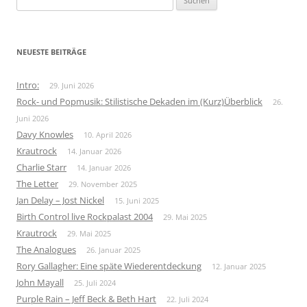
nach:
NEUESTE BEITRÄGE
Intro:
29. Juni 2026
Rock- und Popmusik: Stilistische Dekaden im (Kurz)Überblick
26.
Juni 2026
Davy Knowles
10. April 2026
Krautrock
14. Januar 2026
Charlie Starr
14. Januar 2026
The Letter
29. November 2025
Jan Delay – Jost Nickel
15. Juni 2025
Birth Control live Rockpalast 2004
29. Mai 2025
Krautrock
29. Mai 2025
The Analogues
26. Januar 2025
Rory Gallagher: Eine späte Wiederentdeckung
12. Januar 2025
John Mayall
25. Juli 2024
Purple Rain – Jeff Beck & Beth Hart
22. Juli 2024