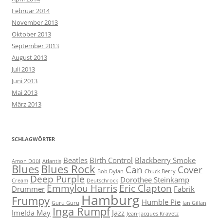
Februar 2014
November 2013
Oktober 2013
September 2013
August 2013
Juli 2013
Juni 2013
Mai 2013
März 2013
SCHLAGWÖRTER
Beatles
Birth Control
Blackberry Smoke
Amon Düül
Atlantis
Blues
Blues Rock
Can
Cover
Bob Dylan
Chuck Berry
Deep Purple
Dorothee Steinkamp
Cream
Deutschrock
Emmylou Harris
Eric Clapton
Drummer
Fabrik
Hamburg
Frumpy
Humble Pie
Guru Guru
Ian Gillan
Inga Rumpf
Imelda May
Jazz
Jean-Jacques Kravetz