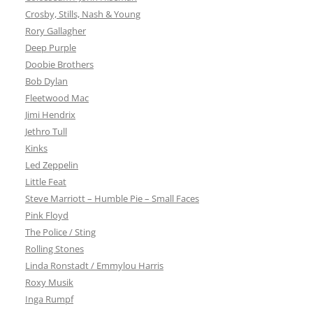
Crosby, Stills, Nash & Young
Rory Gallagher
Deep Purple
Doobie Brothers
Bob Dylan
Fleetwood Mac
Jimi Hendrix
Jethro Tull
Kinks
Led Zeppelin
Little Feat
Steve Marriott – Humble Pie – Small Faces
Pink Floyd
The Police / Sting
Rolling Stones
Linda Ronstadt / Emmylou Harris
Roxy Musik
Inga Rumpf