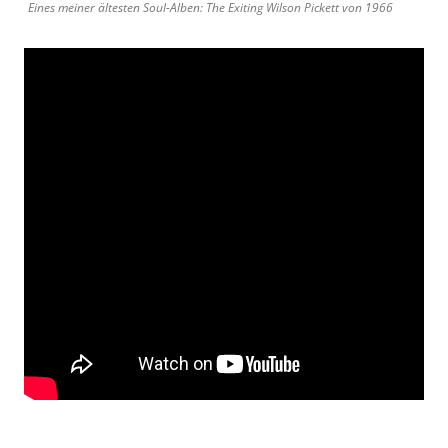
Eines meiner ältesten Soul-Alben: The Exiting Wilson Pickett von 1966