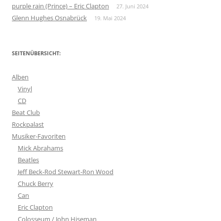
purple rain (Prince) – Eric Clapton
27. Juni 2024
Glenn Hughes Osnabrück
19. Mai 2024
SEITENÜBERSICHT:
Alben
Vinyl
CD
Beat Club
Rockpalast
Musiker-Favoriten
Mick Abrahams
Beatles
Jeff Beck-Rod Stewart-Ron Wood
Chuck Berry
Can
Eric Clapton
Colosseum / John Hiseman