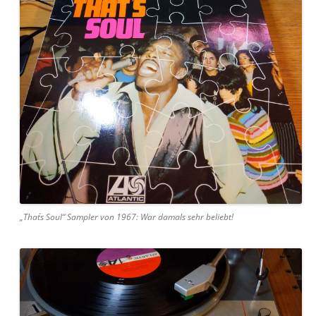
„That´s Soul“ Sampler von 1967: War damals sehr beliebt!