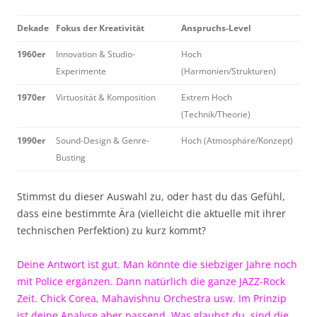
Dekade
Fokus der Kreativität
Anspruchs-Level
1960er
Innovation & Studio-
Hoch
Experimente
(Harmonien/Strukturen)
1970er
Virtuosität & Komposition
Extrem Hoch
(Technik/Theorie)
1990er
Sound-Design & Genre-
Hoch (Atmosphäre/Konzept)
Busting
Stimmst du dieser Auswahl zu, oder hast du das Gefühl,
dass eine bestimmte Ära (vielleicht die aktuelle mit ihrer
technischen Perfektion) zu kurz kommt?
Deine Antwort ist gut. Man könnte die siebziger Jahre noch
mit Police ergänzen. Dann natürlich die ganze JAZZ-Rock
Zeit. Chick Corea, Mahavishnu Orchestra usw. Im Prinzip
ist deine Analyse aber passend. Was glaubst du, sind die