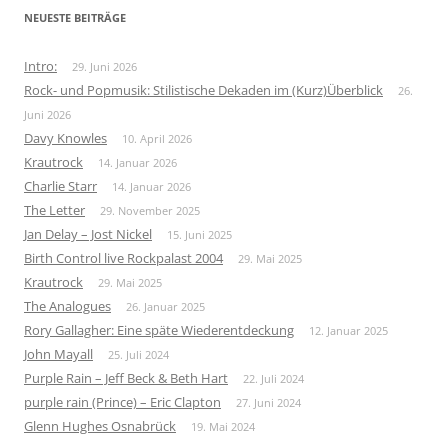
NEUESTE BEITRÄGE
Intro:
29. Juni 2026
Rock- und Popmusik: Stilistische Dekaden im (Kurz)Überblick
26.
Juni 2026
Davy Knowles
10. April 2026
Krautrock
14. Januar 2026
Charlie Starr
14. Januar 2026
The Letter
29. November 2025
Jan Delay – Jost Nickel
15. Juni 2025
Birth Control live Rockpalast 2004
29. Mai 2025
Krautrock
29. Mai 2025
The Analogues
26. Januar 2025
Rory Gallagher: Eine späte Wiederentdeckung
12. Januar 2025
John Mayall
25. Juli 2024
Purple Rain – Jeff Beck & Beth Hart
22. Juli 2024
purple rain (Prince) – Eric Clapton
27. Juni 2024
Glenn Hughes Osnabrück
19. Mai 2024