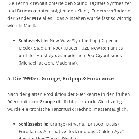
Die Technik revolutionierte den Sound: Digitale Synthesizer
und Drumcomputer prägten den Klang. Zudem veränderte
der Sender
MTV
alles – das Aussehen wurde fast so wichtig
wie die Musik.
Schlüsselstile:
New Wave/Synthie-Pop (Depeche
Mode), Stadium Rock (Queen, U2), New Romantics
und der Aufstieg des modernen Pop-Gigantismus
(Michael Jackson, Madonna).
5. Die 1990er: Grunge, Britpop & Eurodance
Nach der glatten Produktion der 80er kehrte in den frühen
90ern mit dem
Grunge
die Rohheit zurück. Gleichzeitig
wurde elektronische Tanzmusik (Techno) massentauglich.
Schlüsselstile:
Grunge (Nirvana), Britpop (Oasis),
Eurodance, Alternative Rock und das „Golden Age“
des Hip-Hop (Tupac, Biggie).