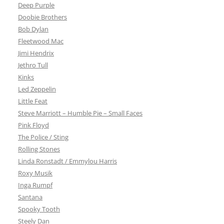
Deep Purple
Doobie Brothers
Bob Dylan
Fleetwood Mac
Jimi Hendrix
Jethro Tull
Kinks
Led Zeppelin
Little Feat
Steve Marriott – Humble Pie – Small Faces
Pink Floyd
The Police / Sting
Rolling Stones
Linda Ronstadt / Emmylou Harris
Roxy Musik
Inga Rumpf
Santana
Spooky Tooth
Steely Dan