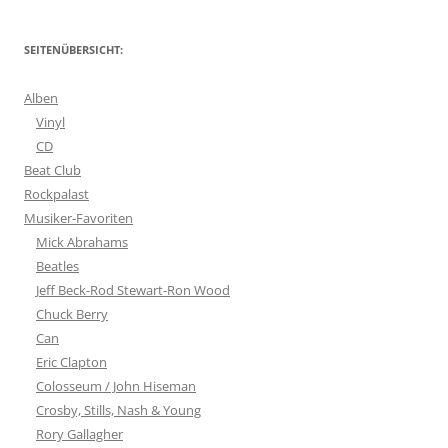
SEITENÜBERSICHT:
Alben
Vinyl
CD
Beat Club
Rockpalast
Musiker-Favoriten
Mick Abrahams
Beatles
Jeff Beck-Rod Stewart-Ron Wood
Chuck Berry
Can
Eric Clapton
Colosseum / John Hiseman
Crosby, Stills, Nash & Young
Rory Gallagher