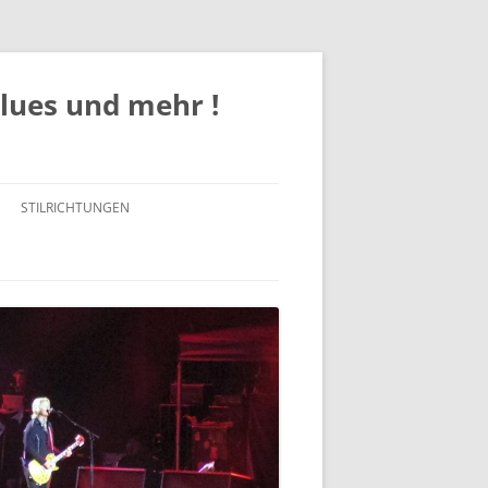
Blues und mehr !
STILRICHTUNGEN
ROCK
POP
JAZZ
BLUES / BLUES ROCK
SOUL/FUNK/R&B
COUNTRY / COUNTRY-ROCK /