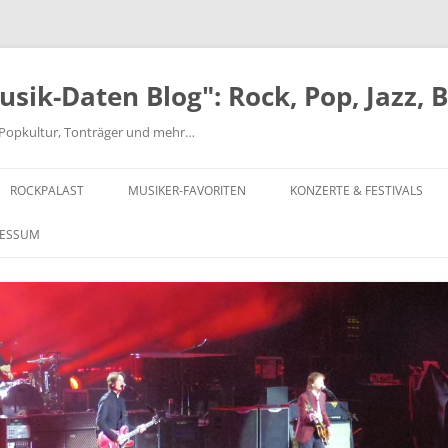
ik-Daten Blog": Rock, Pop, Jazz, 
nd Popkultur, Tonträger und mehr…
ROCKPALAST
MUSIKER-FAVORITEN
KONZERTE & FESTIVALS
MICK ABRAHAMS
FESTIVALS AB 1970
RESSUM
BEATLES
EINZELKONZERTE 1970-1979
JEFF BECK-ROD STEWART-RON
EINZELKONZERTE 1980-1999
WOOD
EINZELKONZERTE AB 2000
CHUCK BERRY
MUSIKCLUB HYDE PARK
CAN
MAIWOCHE – OSNABRÜCK