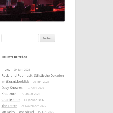
FOLK-ROCK
KRAUTROCK
BEAT
Suchen
nach:
NEUESTE BEITRÄGE
Intro:
29. Juni 2026
Rock- und Popmusik: Stilistische Dekaden
im (Kurz)Überblick
26. Juni 2026
Davy Knowles
10. April 2026
Krautrock
14. Januar 2026
Charlie Starr
14. Januar 2026
The Letter
29. November 2025
Jan Delay – Jost Nickel
15. Juni 2025