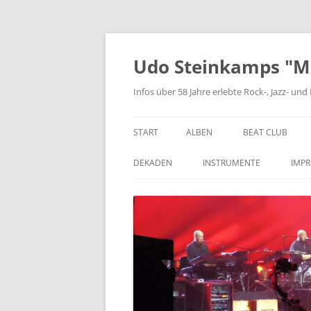
Zum
Inhalt
springen
Udo Steinkamps "Mus
Infos über 58 Jahre erlebte Rock-, Jazz- u
START
ALBEN
BEAT CLUB
VINYL
DEKADEN
INSTRUMENTE
IMP
CD
DIE 1950ER JAHRE
BASSGITARRE
DIE 1960ER JAHRE
GITARRE
DIE 1970ER JAHRE
KEYBOARD
DIE 1980ER JAHRE
SCHLAGZEUG
DIE 1990ER JAHRE
BLASINSTRUMENTE