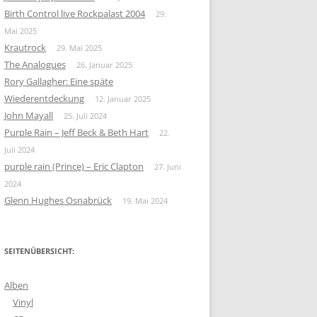
Birth Control live Rockpalast 2004
29.
Mai 2025
Krautrock
29. Mai 2025
The Analogues
26. Januar 2025
Rory Gallagher: Eine späte
Wiederentdeckung
12. Januar 2025
John Mayall
25. Juli 2024
Purple Rain – Jeff Beck & Beth Hart
22.
Juli 2024
purple rain (Prince) – Eric Clapton
27. Juni
2024
Glenn Hughes Osnabrück
19. Mai 2024
SEITENÜBERSICHT:
Alben
Vinyl