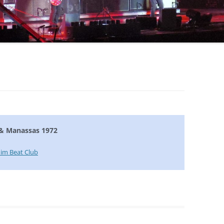
ERIC CLAPTON
COLOSSEUM / JOHN HISEMAN
CROSBY, STILLS, NASH & YOUNG
RORY GALLAGHER
DEEP PURPLE
DOOBIE BROTHERS
s & Manassas 1972
BOB DYLAN
FLEETWOOD MAC
 im Beat Club
JIMI HENDRIX
JETHRO TULL
KINKS