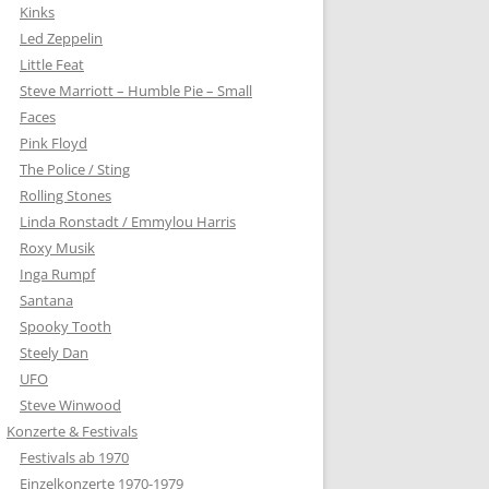
Kinks
Led Zeppelin
Little Feat
Steve Marriott – Humble Pie – Small
Faces
Pink Floyd
The Police / Sting
Rolling Stones
Linda Ronstadt / Emmylou Harris
Roxy Musik
Inga Rumpf
Santana
Spooky Tooth
Steely Dan
UFO
Steve Winwood
Konzerte & Festivals
Festivals ab 1970
Einzelkonzerte 1970-1979