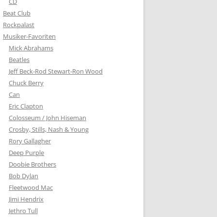
CD
Beat Club
Rockpalast
Musiker-Favoriten
Mick Abrahams
Beatles
Jeff Beck-Rod Stewart-Ron Wood
Chuck Berry
Can
Eric Clapton
Colosseum / John Hiseman
Crosby, Stills, Nash & Young
Rory Gallagher
Deep Purple
Doobie Brothers
Bob Dylan
Fleetwood Mac
Jimi Hendrix
Jethro Tull