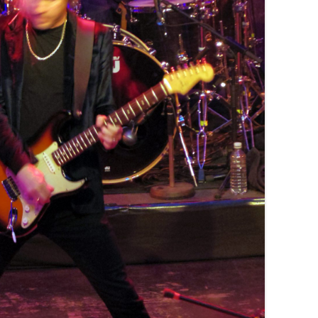
SPOOKY TOOTH
STEELY DAN
UFO
STEVE WINWOOD