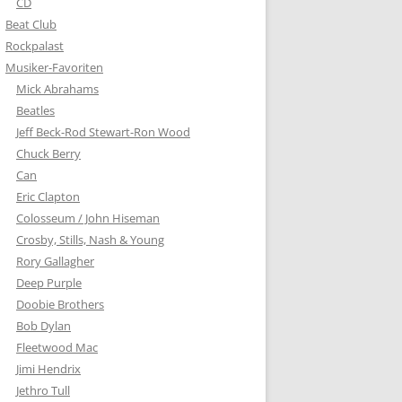
CD
Beat Club
Rockpalast
Musiker-Favoriten
Mick Abrahams
Beatles
Jeff Beck-Rod Stewart-Ron Wood
Chuck Berry
Can
Eric Clapton
Colosseum / John Hiseman
Crosby, Stills, Nash & Young
Rory Gallagher
Deep Purple
Doobie Brothers
Bob Dylan
Fleetwood Mac
Jimi Hendrix
Jethro Tull