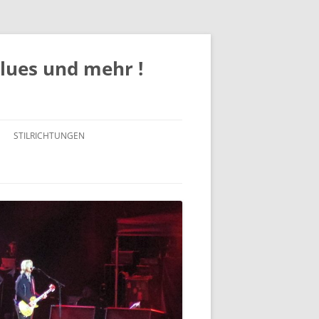
Blues und mehr !
STILRICHTUNGEN
ROCK
POP
JAZZ
BLUES / BLUES ROCK
SOUL/FUNK/R&B
COUNTRY / COUNTRY-ROCK /