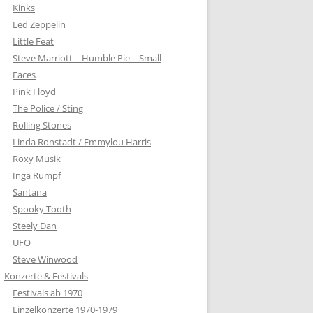
Kinks
Led Zeppelin
Little Feat
Steve Marriott – Humble Pie – Small
Faces
Pink Floyd
The Police / Sting
Rolling Stones
Linda Ronstadt / Emmylou Harris
Roxy Musik
Inga Rumpf
Santana
Spooky Tooth
Steely Dan
UFO
Steve Winwood
Konzerte & Festivals
Festivals ab 1970
Einzelkonzerte 1970-1979