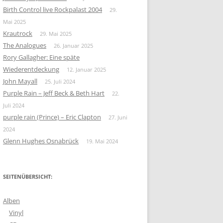
Birth Control live Rockpalast 2004
29.
Mai 2025
Krautrock
29. Mai 2025
The Analogues
26. Januar 2025
Rory Gallagher: Eine späte
Wiederentdeckung
12. Januar 2025
John Mayall
25. Juli 2024
Purple Rain – Jeff Beck & Beth Hart
22.
Juli 2024
purple rain (Prince) – Eric Clapton
27. Juni
2024
Glenn Hughes Osnabrück
19. Mai 2024
SEITENÜBERSICHT:
Alben
Vinyl