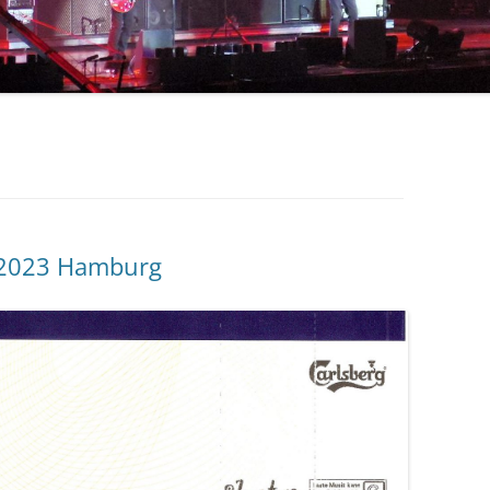
ERIC CLAPTON
COLOSSEUM / JOHN HISEMAN
CROSBY, STILLS, NASH & YOUNG
RORY GALLAGHER
DEEP PURPLE
DOOBIE BROTHERS
 2023 Hamburg
BOB DYLAN
FLEETWOOD MAC
JIMI HENDRIX
JETHRO TULL
KINKS