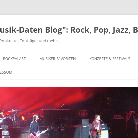
ik-Daten Blog": Rock, Pop, Jazz, 
nd Popkultur, Tonträger und mehr…
ROCKPALAST
MUSIKER-FAVORITEN
KONZERTE & FESTIVALS
MICK ABRAHAMS
FESTIVALS AB 1970
RESSUM
BEATLES
EINZELKONZERTE 1970-1979
JEFF BECK-ROD STEWART-RON
EINZELKONZERTE 1980-1999
WOOD
EINZELKONZERTE AB 2000
CHUCK BERRY
MUSIKCLUB HYDE PARK
CAN
MAIWOCHE – OSNABRÜCK