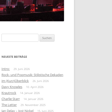
FOLK-ROCK
KRAUTROCK
BEAT
Suchen
nach:
NEUESTE BEITRÄGE
Intro:
29. Juni 2026
Rock- und Popmusik: Stilistische Dekaden
im (Kurz)Überblick
26. Juni 2026
Davy Knowles
10. April 2026
Krautrock
14. Januar 2026
Charlie Starr
14. Januar 2026
The Letter
29. November 2025
Jan Delay – Jost Nickel
15. Juni 2025