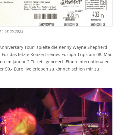
LED ZEPPELIN
LITTLE FEAT
STEVE MARRIOTT – HUMBLE PIE –
k“, 08.05.2023
SMALL FACES
Anniversary Tour“ spielte die Kenny Wayne Shepherd
PINK FLOYD
 Für das letzte Konzert seines Europa-Trips am 08. Mai
on im Januar 2 Tickets geordert. Einen internationalen
THE POLICE / STING
er 50,- Euro live erleben zu können schien mir zu
ROLLING STONES
LINDA RONSTADT / EMMYLOU
HARRIS
ROXY MUSIK
INGA RUMPF
SANTANA