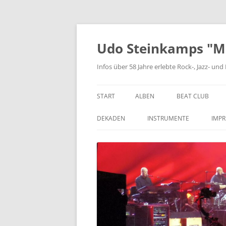
Zum
Inhalt
springen
Udo Steinkamps "Mus
Infos über 58 Jahre erlebte Rock-, Jazz- u
START
ALBEN
BEAT CLUB
VINYL
DEKADEN
INSTRUMENTE
IMP
CD
DIE 1950ER JAHRE
BASSGITARRE
DIE 1960ER JAHRE
GITARRE
DIE 1970ER JAHRE
KEYBOARD
DIE 1980ER JAHRE
SCHLAGZEUG
DIE 1990ER JAHRE
BLASINSTRUMENTE