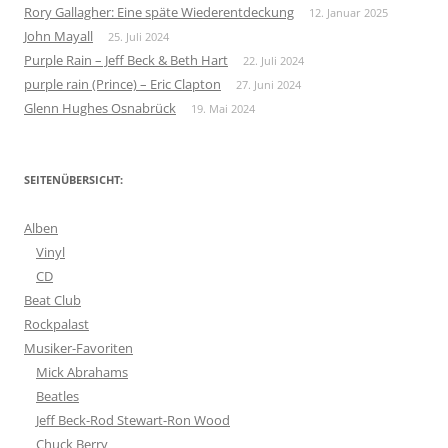
Rory Gallagher: Eine späte Wiederentdeckung
12. Januar 2025
John Mayall
25. Juli 2024
Purple Rain – Jeff Beck & Beth Hart
22. Juli 2024
purple rain (Prince) – Eric Clapton
27. Juni 2024
Glenn Hughes Osnabrück
19. Mai 2024
SEITENÜBERSICHT:
Alben
Vinyl
CD
Beat Club
Rockpalast
Musiker-Favoriten
Mick Abrahams
Beatles
Jeff Beck-Rod Stewart-Ron Wood
Chuck Berry