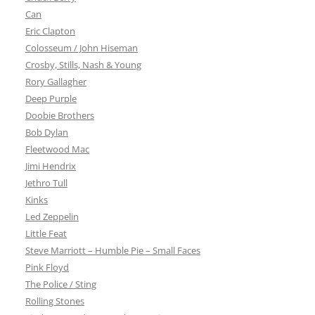
Can
Eric Clapton
Colosseum / John Hiseman
Crosby, Stills, Nash & Young
Rory Gallagher
Deep Purple
Doobie Brothers
Bob Dylan
Fleetwood Mac
Jimi Hendrix
Jethro Tull
Kinks
Led Zeppelin
Little Feat
Steve Marriott – Humble Pie – Small Faces
Pink Floyd
The Police / Sting
Rolling Stones