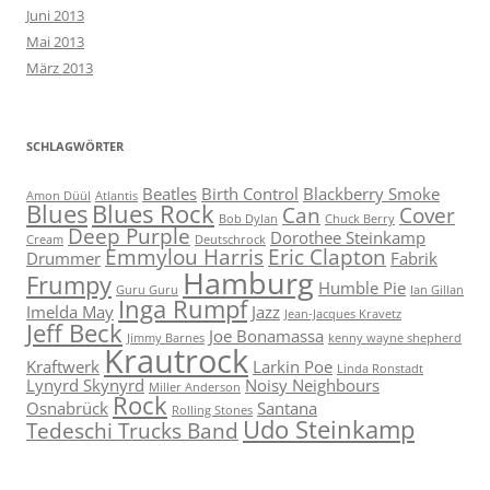
Juni 2013
Mai 2013
März 2013
SCHLAGWÖRTER
Beatles
Birth Control
Blackberry Smoke
Amon Düül
Atlantis
Blues
Blues Rock
Can
Cover
Bob Dylan
Chuck Berry
Deep Purple
Dorothee Steinkamp
Cream
Deutschrock
Emmylou Harris
Eric Clapton
Drummer
Fabrik
Hamburg
Frumpy
Humble Pie
Guru Guru
Ian Gillan
Inga Rumpf
Imelda May
Jazz
Jean-Jacques Kravetz
Jeff Beck
Joe Bonamassa
Jimmy Barnes
kenny wayne shepherd
Krautrock
Kraftwerk
Larkin Poe
Linda Ronstadt
Lynyrd Skynyrd
Noisy Neighbours
Miller Anderson
Rock
Osnabrück
Santana
Rolling Stones
Udo Steinkamp
Tedeschi Trucks Band