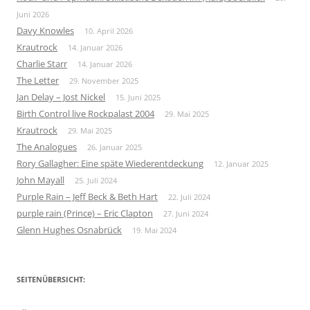
Juni 2026
Davy Knowles
10. April 2026
Krautrock
14. Januar 2026
Charlie Starr
14. Januar 2026
The Letter
29. November 2025
Jan Delay – Jost Nickel
15. Juni 2025
Birth Control live Rockpalast 2004
29. Mai 2025
Krautrock
29. Mai 2025
The Analogues
26. Januar 2025
Rory Gallagher: Eine späte Wiederentdeckung
12. Januar 2025
John Mayall
25. Juli 2024
Purple Rain – Jeff Beck & Beth Hart
22. Juli 2024
purple rain (Prince) – Eric Clapton
27. Juni 2024
Glenn Hughes Osnabrück
19. Mai 2024
SEITENÜBERSICHT: