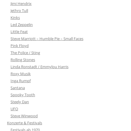
Jimi Hendrix
Jethro Tull
Kinks
Led Zeppelin
Little Feat
Steve Marriott – Humble Pie – Small Faces
Pink Floyd
The Police / Sting
Rolling Stones
Linda Ronstadt / Emmylou Harris
Roxy Musik
Inga Rumpf
Santana
Spooky Tooth
Steely Dan
UFO
Steve Winwood
Konzerte & Festivals
Festivals ab 1970