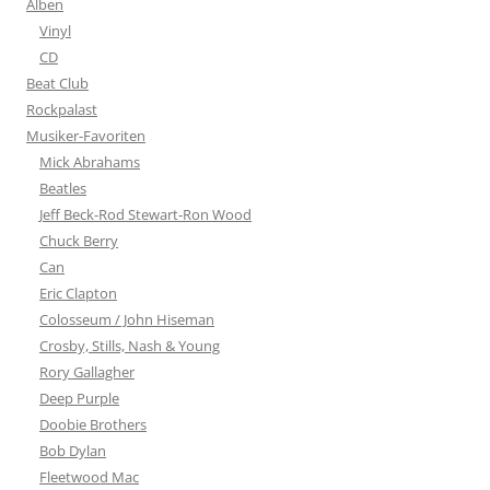
Alben
Vinyl
CD
Beat Club
Rockpalast
Musiker-Favoriten
Mick Abrahams
Beatles
Jeff Beck-Rod Stewart-Ron Wood
Chuck Berry
Can
Eric Clapton
Colosseum / John Hiseman
Crosby, Stills, Nash & Young
Rory Gallagher
Deep Purple
Doobie Brothers
Bob Dylan
Fleetwood Mac