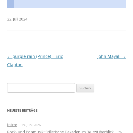
22. Juli 2024
Beitragsnavigation
←
purple rain (Prince) – Eric
John Mayall
→
Clapton
Suchen
nach:
NEUESTE BEITRÄGE
Intro:
29. Juni 2026
Rock- und Popmusik: Stilistische Dekaden im (Kurz)Überblick
26.