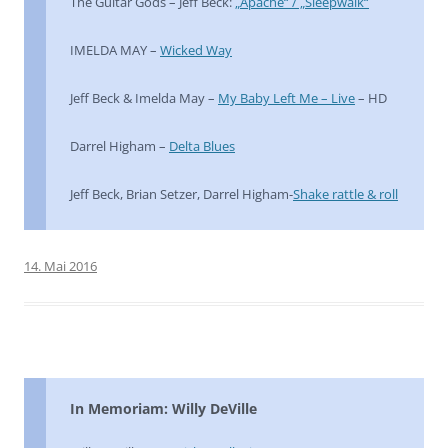
The Guitar Gods – Jeff Beck:
„Apache“ / „Sleepwalk“
IMELDA MAY –
Wicked Way
Jeff Beck & Imelda May –
My Baby Left Me – Live
– HD
Darrel Higham –
Delta Blues
Jeff Beck, Brian Setzer, Darrel Higham-
Shake rattle & roll
14. Mai 2016
In Memoriam: Willy DeVille