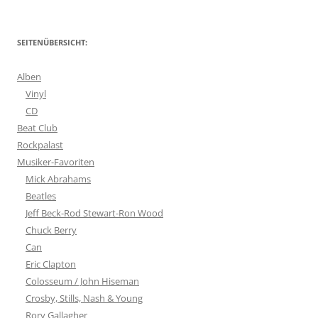
SEITENÜBERSICHT:
Alben
Vinyl
CD
Beat Club
Rockpalast
Musiker-Favoriten
Mick Abrahams
Beatles
Jeff Beck-Rod Stewart-Ron Wood
Chuck Berry
Can
Eric Clapton
Colosseum / John Hiseman
Crosby, Stills, Nash & Young
Rory Gallagher