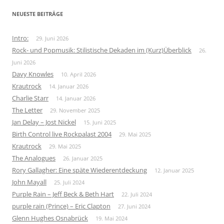
NEUESTE BEITRÄGE
Intro:
29. Juni 2026
Rock- und Popmusik: Stilistische Dekaden im (Kurz)Überblick
26.
Juni 2026
Davy Knowles
10. April 2026
Krautrock
14. Januar 2026
Charlie Starr
14. Januar 2026
The Letter
29. November 2025
Jan Delay – Jost Nickel
15. Juni 2025
Birth Control live Rockpalast 2004
29. Mai 2025
Krautrock
29. Mai 2025
The Analogues
26. Januar 2025
Rory Gallagher: Eine späte Wiederentdeckung
12. Januar 2025
John Mayall
25. Juli 2024
Purple Rain – Jeff Beck & Beth Hart
22. Juli 2024
purple rain (Prince) – Eric Clapton
27. Juni 2024
Glenn Hughes Osnabrück
19. Mai 2024