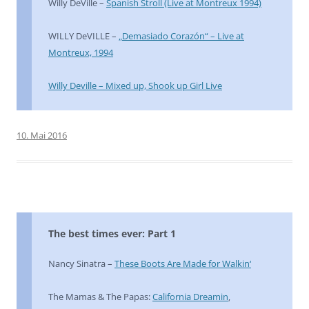
Willy DeVille –
Spanish Stroll (Live at Montreux 1994)
WILLY DeVILLE –
„Demasiado Corazón“ – Live at
Montreux, 1994
Willy Deville – Mixed up, Shook up Girl Live
10. Mai 2016
The best times ever: Part 1
Nancy Sinatra –
These Boots Are Made for Walkin‘
The Mamas & The Papas:
California Dreamin
‚