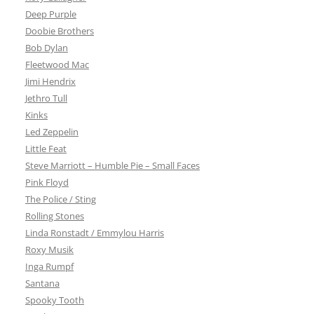
Deep Purple
Doobie Brothers
Bob Dylan
Fleetwood Mac
Jimi Hendrix
Jethro Tull
Kinks
Led Zeppelin
Little Feat
Steve Marriott – Humble Pie – Small Faces
Pink Floyd
The Police / Sting
Rolling Stones
Linda Ronstadt / Emmylou Harris
Roxy Musik
Inga Rumpf
Santana
Spooky Tooth