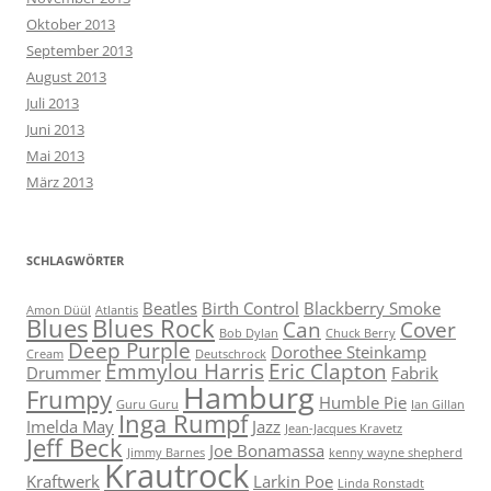
Oktober 2013
September 2013
August 2013
Juli 2013
Juni 2013
Mai 2013
März 2013
SCHLAGWÖRTER
Beatles
Birth Control
Blackberry Smoke
Amon Düül
Atlantis
Blues
Blues Rock
Can
Cover
Bob Dylan
Chuck Berry
Deep Purple
Dorothee Steinkamp
Cream
Deutschrock
Emmylou Harris
Eric Clapton
Drummer
Fabrik
Hamburg
Frumpy
Humble Pie
Guru Guru
Ian Gillan
Inga Rumpf
Imelda May
Jazz
Jean-Jacques Kravetz
Jeff Beck
Joe Bonamassa
Jimmy Barnes
kenny wayne shepherd
Krautrock
Kraftwerk
Larkin Poe
Linda Ronstadt