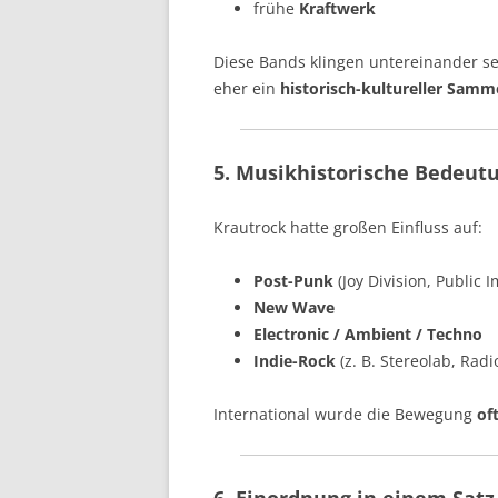
frühe
Kraftwerk
Diese Bands klingen untereinander se
eher ein
historisch-kultureller Samme
5. Musikhistorische Bedeut
Krautrock hatte großen Einfluss auf:
Post-Punk
(Joy Division, Public I
New Wave
Electronic / Ambient / Techno
Indie-Rock
(z. B. Stereolab, Rad
International wurde die Bewegung
of
6. Einordnung in einem Satz