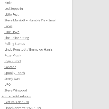
Kinks
Led Zeppelin
Little Feat
Steve Marriott – Humble Pie – Small
Faces
Pink Floyd
The Police / Sting
Rolling Stones
Linda Ronstadt / Emmylou Harris
Roxy Musik
Inga Rumpf
Santana
Spooky Tooth
Steely Dan
UFO
Steve Winwood
Konzerte & Festivals
Festivals ab 1970
Einzelkonzerte 1970-1979