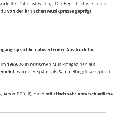
ickelte. Dabei ist wichtig: Der Begriff selbst stammt
LED ZEPPELIN
rde
von der britischen Musikpresse geprägt
.
LITTLE FEAT
STEVE MARRIOTT – HUMBLE PIE –
SMALL FACES
gangssprachlich-abwertender Ausdruck für
PINK FLOYD
THE POLICE / STING
 um
1969/70
in britischen Musikmagazinen auf
gemeint
, wurde er später als Sammelbegriff akzeptiert
ROLLING STONES
LINDA RONSTADT / EMMYLOU
n, Amon Düül II), da er
stilistisch sehr unterschiedliche
HARRIS
ROXY MUSIK
INGA RUMPF
SANTANA