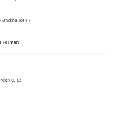
(Stockhausen!)
te Formen
den u. a.: