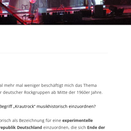
ERIC CLAPTON
COLOSSEUM / JOHN HISEMAN
CROSBY, STILLS, NASH & YOUNG
RORY GALLAGHER
DEEP PURPLE
DOOBIE BROTHERS
BOB DYLAN
l mehr mal weniger beschäftigt mich das Thema
FLEETWOOD MAC
er deutscher Rockgruppen ab Mitte der 1960er Jahre.
JIMI HENDRIX
 Begriff „Krautrock“ musikhistorisch einzuordnen?
JETHRO TULL
orisch als Bezeichnung für eine
experimentelle
KINKS
epublik Deutschland
einzuordnen, die sich
Ende der