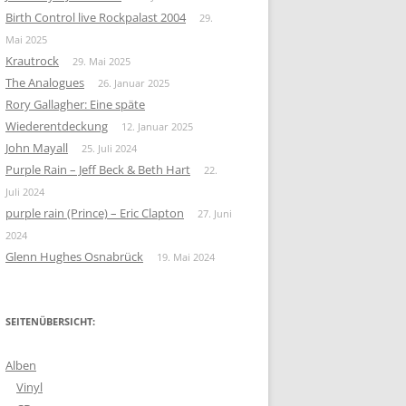
Birth Control live Rockpalast 2004
29.
Mai 2025
Krautrock
29. Mai 2025
The Analogues
26. Januar 2025
Rory Gallagher: Eine späte
Wiederentdeckung
12. Januar 2025
John Mayall
25. Juli 2024
Purple Rain – Jeff Beck & Beth Hart
22.
Juli 2024
purple rain (Prince) – Eric Clapton
27. Juni
2024
Glenn Hughes Osnabrück
19. Mai 2024
SEITENÜBERSICHT:
Alben
Vinyl