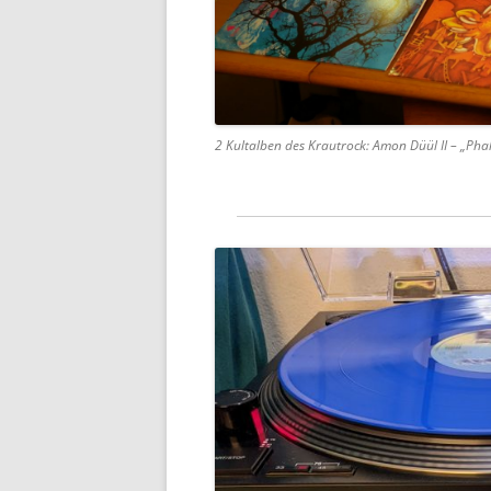
2 Kultalben des Krautrock: Amon Düül II – „Phall