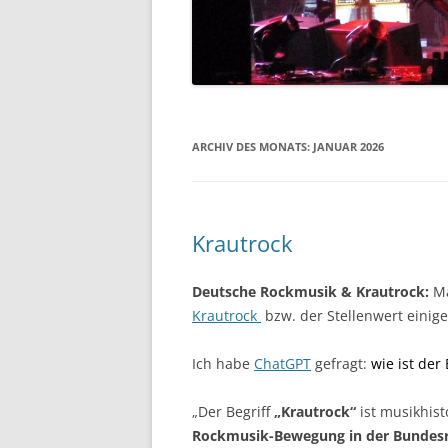
DIE 2000ER JAHRE
DIE 2010ER JAHRE
ARCHIV DES MONATS:
JANUAR 2026
Krautrock
Deutsche Rockmusik & Krautrock:
Ma
Krautrock
bzw. der Stellenwert einig
Ich habe
ChatGPT
gefragt:
wie ist der
„Der Begriff
„Krautrock“
ist musikhist
Rockmusik-Bewegung in der Bundesr