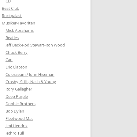
CD
Beat Club
Rockpalast
Musiker-Favoriten
Mick Abrahams
Beatles
Jeff Beck-Rod Stewart-Ron Wood
Chuck Berry
Can
Eric Clapton
Colosseum / John Hiseman
Crosby, Stills, Nash & Young
Rory Gallagher
Deep Purple
Doobie Brothers
Bob Dylan
Fleetwood Mac
Jimi Hendrix
Jethro Tull