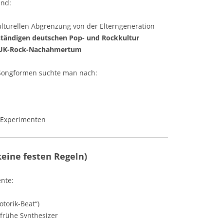
und:
SPOOKY TOOTH
lturellen Abgrenzung von der Elterngeneration
STEELY DAN
ständigen deutschen Pop- und Rockkultur
UK-Rock-Nachahmertum
UFO
 Songformen suchte man nach:
STEVE WINWOOD
 Experimenten
eine festen Regeln)
nte:
torik-Beat“)
frühe Synthesizer