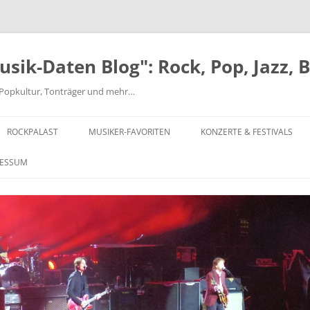
ik-Daten Blog": Rock, Pop, Jazz, 
nd Popkultur, Tonträger und mehr…
ROCKPALAST
MUSIKER-FAVORITEN
KONZERTE & FESTIVALS
MICK ABRAHAMS
FESTIVALS AB 1970
RESSUM
BEATLES
EINZELKONZERTE 1970-1979
JEFF BECK-ROD STEWART-RON
EINZELKONZERTE 1980-1999
WOOD
EINZELKONZERTE AB 2000
CHUCK BERRY
MUSIKCLUB HYDE PARK
CAN
MAIWOCHE – OSNABRÜCK