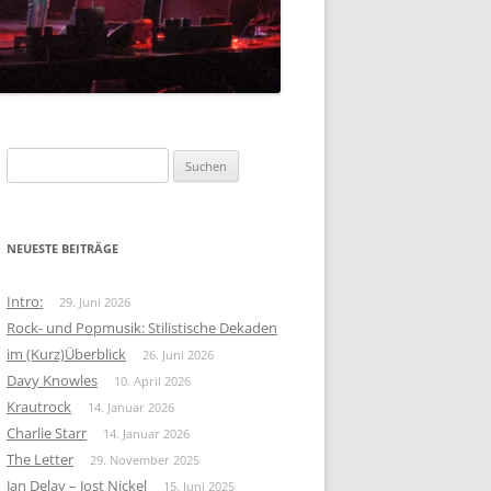
FOLK-ROCK
KRAUTROCK
BEAT
Suchen
nach:
NEUESTE BEITRÄGE
Intro:
29. Juni 2026
Rock- und Popmusik: Stilistische Dekaden
im (Kurz)Überblick
26. Juni 2026
Davy Knowles
10. April 2026
Krautrock
14. Januar 2026
Charlie Starr
14. Januar 2026
The Letter
29. November 2025
Jan Delay – Jost Nickel
15. Juni 2025