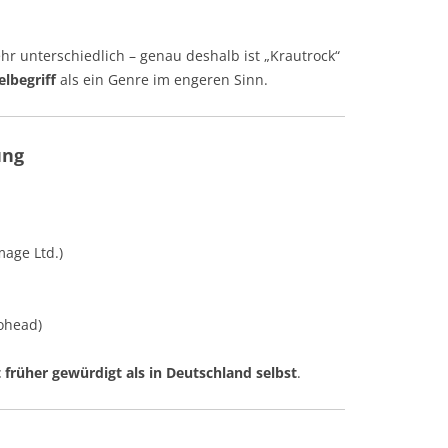
hr unterschiedlich – genau deshalb ist „Krautrock“
lbegriff
als ein Genre im engeren Sinn.
ung
mage Ltd.)
iohead)
t früher gewürdigt als in Deutschland selbst
.