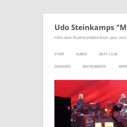
Zum
Inhalt
springen
Udo Steinkamps "Mus
Infos über 58 Jahre erlebte Rock-, Jazz- u
START
ALBEN
BEAT CLUB
VINYL
DEKADEN
INSTRUMENTE
IMP
CD
DIE 1950ER JAHRE
BASSGITARRE
DIE 1960ER JAHRE
GITARRE
DIE 1970ER JAHRE
KEYBOARD
DIE 1980ER JAHRE
SCHLAGZEUG
DIE 1990ER JAHRE
BLASINSTRUMENTE