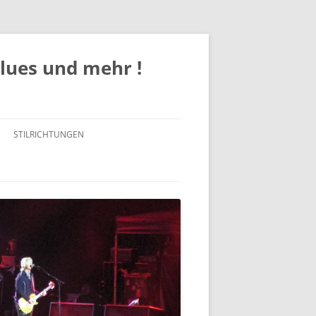
Blues und mehr !
STILRICHTUNGEN
ROCK
POP
JAZZ
BLUES / BLUES ROCK
SOUL/FUNK/R&B
COUNTRY / COUNTRY-ROCK /