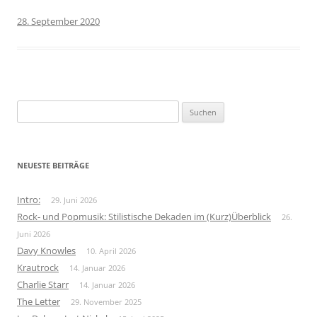
28. September 2020
Suchen
nach:
NEUESTE BEITRÄGE
Intro:
29. Juni 2026
Rock- und Popmusik: Stilistische Dekaden im (Kurz)Überblick
26.
Juni 2026
Davy Knowles
10. April 2026
Krautrock
14. Januar 2026
Charlie Starr
14. Januar 2026
The Letter
29. November 2025