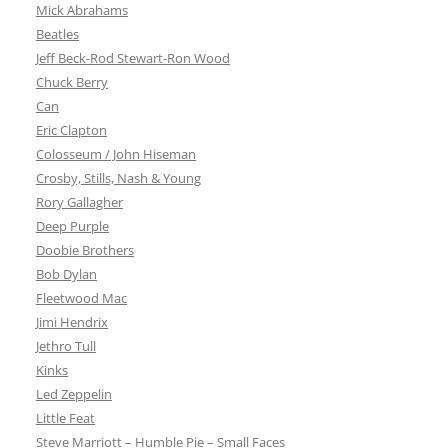
Mick Abrahams
Beatles
Jeff Beck-Rod Stewart-Ron Wood
Chuck Berry
Can
Eric Clapton
Colosseum / John Hiseman
Crosby, Stills, Nash & Young
Rory Gallagher
Deep Purple
Doobie Brothers
Bob Dylan
Fleetwood Mac
Jimi Hendrix
Jethro Tull
Kinks
Led Zeppelin
Little Feat
Steve Marriott – Humble Pie – Small Faces