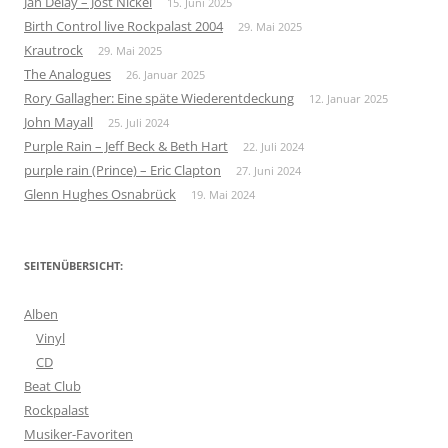
Jan Delay – Jost Nickel
15. Juni 2025
Birth Control live Rockpalast 2004
29. Mai 2025
Krautrock
29. Mai 2025
The Analogues
26. Januar 2025
Rory Gallagher: Eine späte Wiederentdeckung
12. Januar 2025
John Mayall
25. Juli 2024
Purple Rain – Jeff Beck & Beth Hart
22. Juli 2024
purple rain (Prince) – Eric Clapton
27. Juni 2024
Glenn Hughes Osnabrück
19. Mai 2024
SEITENÜBERSICHT:
Alben
Vinyl
CD
Beat Club
Rockpalast
Musiker-Favoriten