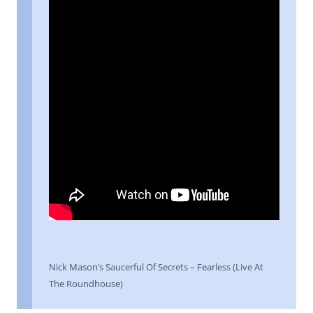
Nick Mason’s Saucerful Of Secrets – Fearless (Live At
The Roundhouse)