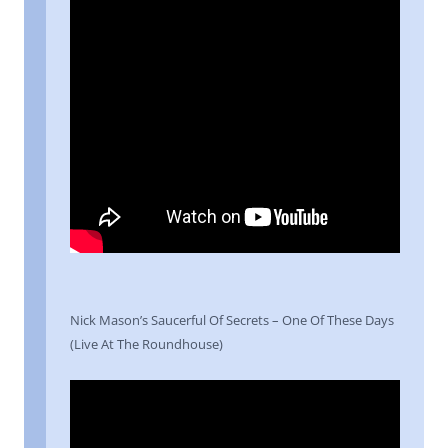
Nick Mason’s Saucerful Of Secrets – One Of These Days
(Live At The Roundhouse)