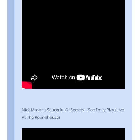
Nick Mason’s Saucerful Of Secrets – See Emily Play (Live
At The Roundhouse)