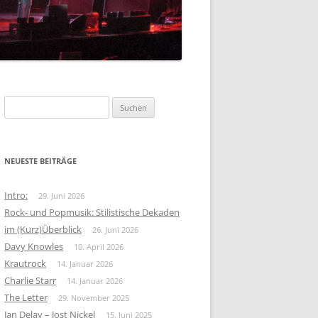
FOLK-ROCK
KRAUTROCK
BEAT
Suchen
nach:
NEUESTE BEITRÄGE
Intro:
29. Juni 2026
Rock- und Popmusik: Stilistische Dekaden
im (Kurz)Überblick
26. Juni 2026
Davy Knowles
10. April 2026
Krautrock
14. Januar 2026
Charlie Starr
14. Januar 2026
The Letter
29. November 2025
Jan Delay – Jost Nickel
15. Juni 2025