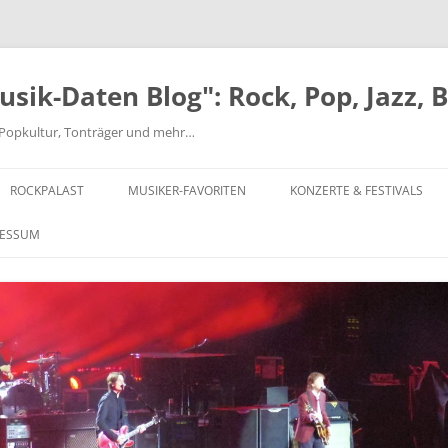
ik-Daten Blog": Rock, Pop, Jazz, 
nd Popkultur, Tonträger und mehr…
ROCKPALAST
MUSIKER-FAVORITEN
KONZERTE & FESTIVALS
MICK ABRAHAMS
FESTIVALS AB 1970
RESSUM
BEATLES
EINZELKONZERTE 1970-1979
JEFF BECK-ROD STEWART-RON
EINZELKONZERTE 1980-1999
WOOD
EINZELKONZERTE AB 2000
CHUCK BERRY
MUSIKCLUB HYDE PARK
CAN
MAIWOCHE – OSNABRÜCK