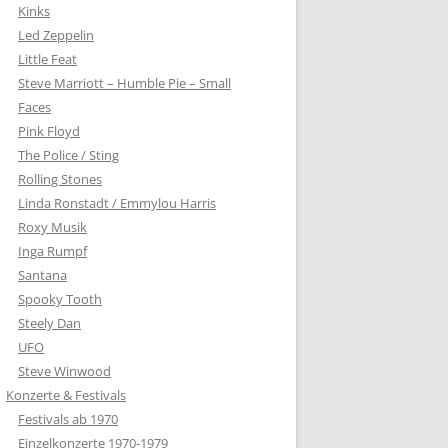
Kinks
Led Zeppelin
Little Feat
Steve Marriott – Humble Pie – Small
Faces
Pink Floyd
The Police / Sting
Rolling Stones
Linda Ronstadt / Emmylou Harris
Roxy Musik
Inga Rumpf
Santana
Spooky Tooth
Steely Dan
UFO
Steve Winwood
Konzerte & Festivals
Festivals ab 1970
Einzelkonzerte 1970-1979