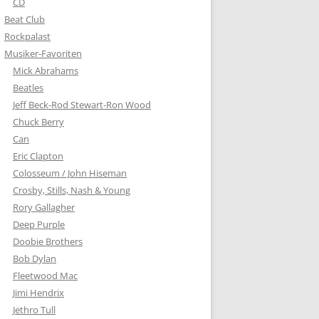
CD
Beat Club
Rockpalast
Musiker-Favoriten
Mick Abrahams
Beatles
Jeff Beck-Rod Stewart-Ron Wood
Chuck Berry
Can
Eric Clapton
Colosseum / John Hiseman
Crosby, Stills, Nash & Young
Rory Gallagher
Deep Purple
Doobie Brothers
Bob Dylan
Fleetwood Mac
Jimi Hendrix
Jethro Tull