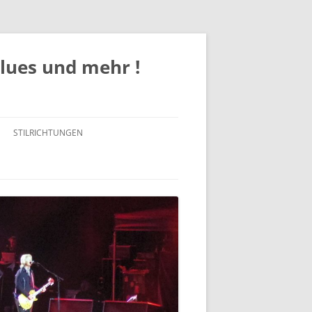
Blues und mehr !
STILRICHTUNGEN
ROCK
POP
JAZZ
BLUES / BLUES ROCK
SOUL/FUNK/R&B
COUNTRY / COUNTRY-ROCK /