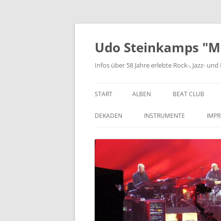
Zum
Inhalt
springen
Udo Steinkamps "Mus
Infos über 58 Jahre erlebte Rock-, Jazz- u
START
ALBEN
BEAT CLUB
VINYL
DEKADEN
INSTRUMENTE
IMP
CD
DIE 1950ER JAHRE
BASSGITARRE
DIE 1960ER JAHRE
GITARRE
DIE 1970ER JAHRE
KEYBOARD
DIE 1980ER JAHRE
SCHLAGZEUG
DIE 1990ER JAHRE
BLASINSTRUMENTE