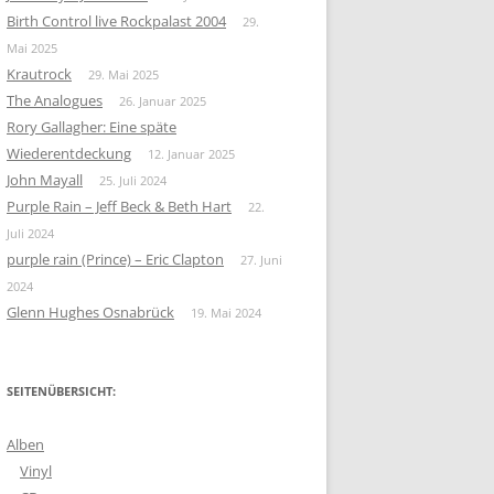
Birth Control live Rockpalast 2004
29.
Mai 2025
Krautrock
29. Mai 2025
The Analogues
26. Januar 2025
Rory Gallagher: Eine späte
Wiederentdeckung
12. Januar 2025
John Mayall
25. Juli 2024
Purple Rain – Jeff Beck & Beth Hart
22.
Juli 2024
purple rain (Prince) – Eric Clapton
27. Juni
2024
Glenn Hughes Osnabrück
19. Mai 2024
SEITENÜBERSICHT:
Alben
Vinyl