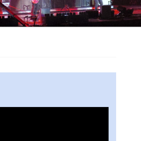
ERIC CLAPTON
COLOSSEUM / JOHN HISEMAN
CROSBY, STILLS, NASH & YOUNG
RORY GALLAGHER
DEEP PURPLE
DOOBIE BROTHERS
BOB DYLAN
FLEETWOOD MAC
JIMI HENDRIX
JETHRO TULL
KINKS