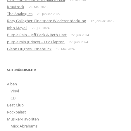
Krautrock
29. Mai 2025
The Analogues
26. Januar 2025
Rory Gallagher: Eine späte Wiederentdeckung
12. Januar 2025
John Mayall
25. Juli 2024
Purple Rain – Jeff Beck & Beth Hart
22. Juli 2024
purple rain (Prince) – Eric Clapton
27. Juni 2024
Glenn Hughes Osnabrück
19. Mai 2024
SEITENÜBERSICHT:
Alben
Vinyl
CD
Beat Club
Rockpalast
Musiker-Favoriten
Mick Abrahams