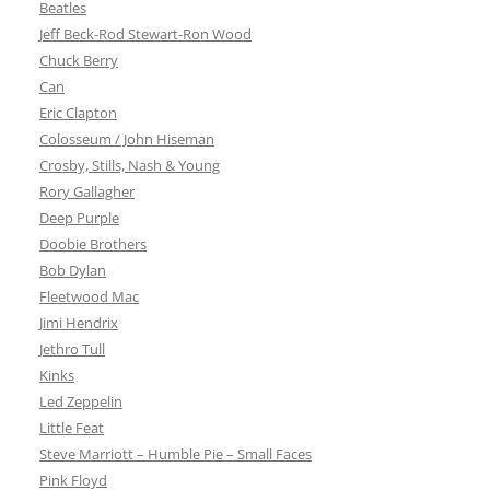
Beatles
Jeff Beck-Rod Stewart-Ron Wood
Chuck Berry
Can
Eric Clapton
Colosseum / John Hiseman
Crosby, Stills, Nash & Young
Rory Gallagher
Deep Purple
Doobie Brothers
Bob Dylan
Fleetwood Mac
Jimi Hendrix
Jethro Tull
Kinks
Led Zeppelin
Little Feat
Steve Marriott – Humble Pie – Small Faces
Pink Floyd