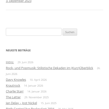
3. Dezember 2023
Suchen
nach:
NEUESTE BEITRÄGE
Intro:
29. Juni 2026
Rock- und Popmusik: Stilistische Dekaden im (Kurz)Überblick
26.
Juni 2026
Davy Knowles
10. April 2026
Krautrock
14. Januar 2026
Charlie Starr
14. Januar 2026
The Letter
29. November 2025
Jan Delay – Jost Nickel
15. Juni 2025
Birth Control live Rockpalast 2004
29. Mai 2025