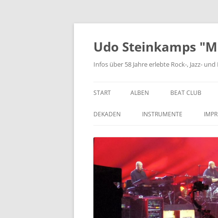
Zum
Inhalt
springen
Udo Steinkamps "Mus
Infos über 58 Jahre erlebte Rock-, Jazz- u
START
ALBEN
BEAT CLUB
VINYL
DEKADEN
INSTRUMENTE
IMP
CD
DIE 1950ER JAHRE
BASSGITARRE
DIE 1960ER JAHRE
GITARRE
DIE 1970ER JAHRE
KEYBOARD
DIE 1980ER JAHRE
SCHLAGZEUG
DIE 1990ER JAHRE
BLASINSTRUMENTE