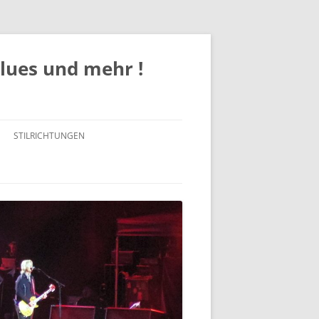
Blues und mehr !
STILRICHTUNGEN
ROCK
POP
JAZZ
BLUES / BLUES ROCK
SOUL/FUNK/R&B
COUNTRY / COUNTRY-ROCK /