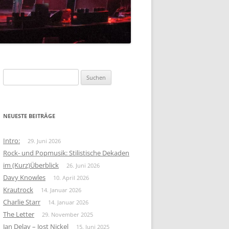
FOLK-ROCK
KRAUTROCK
BEAT
Suchen
nach:
NEUESTE BEITRÄGE
Intro:
29. Juni 2026
Rock- und Popmusik: Stilistische Dekaden
im (Kurz)Überblick
26. Juni 2026
Davy Knowles
10. April 2026
Krautrock
14. Januar 2026
Charlie Starr
14. Januar 2026
The Letter
29. November 2025
Jan Delay – Jost Nickel
15. Juni 2025