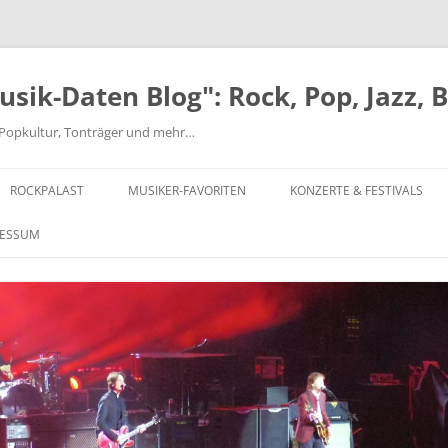
ik-Daten Blog": Rock, Pop, Jazz, 
nd Popkultur, Tonträger und mehr…
ROCKPALAST
MUSIKER-FAVORITEN
KONZERTE & FESTIVALS
MICK ABRAHAMS
FESTIVALS AB 1970
RESSUM
BEATLES
EINZELKONZERTE 1970-1979
JEFF BECK-ROD STEWART-RON
EINZELKONZERTE 1980-1999
WOOD
EINZELKONZERTE AB 2000
CHUCK BERRY
MUSIKCLUB HYDE PARK
CAN
MAIWOCHE – OSNABRÜCK