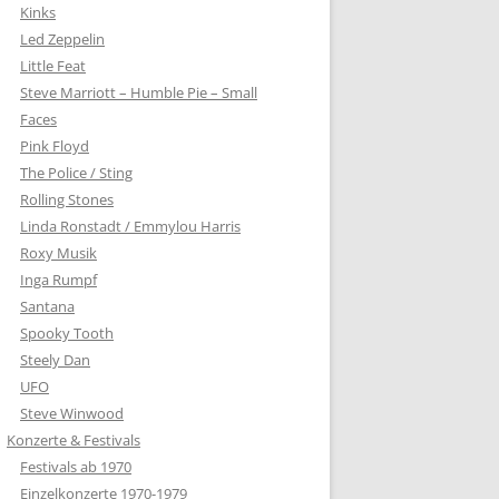
Kinks
Led Zeppelin
Little Feat
Steve Marriott – Humble Pie – Small
Faces
Pink Floyd
The Police / Sting
Rolling Stones
Linda Ronstadt / Emmylou Harris
Roxy Musik
Inga Rumpf
Santana
Spooky Tooth
Steely Dan
UFO
Steve Winwood
Konzerte & Festivals
Festivals ab 1970
Einzelkonzerte 1970-1979