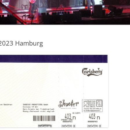
ERIC CLAPTON
COLOSSEUM / JOHN HISEMAN
CROSBY, STILLS, NASH & YOUNG
RORY GALLAGHER
 2023 Hamburg
DEEP PURPLE
DOOBIE BROTHERS
BOB DYLAN
FLEETWOOD MAC
JIMI HENDRIX
JETHRO TULL
KINKS