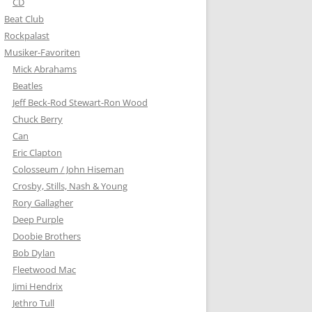
CD
Beat Club
Rockpalast
Musiker-Favoriten
Mick Abrahams
Beatles
Jeff Beck-Rod Stewart-Ron Wood
Chuck Berry
Can
Eric Clapton
Colosseum / John Hiseman
Crosby, Stills, Nash & Young
Rory Gallagher
Deep Purple
Doobie Brothers
Bob Dylan
Fleetwood Mac
Jimi Hendrix
Jethro Tull