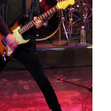
SPOOKY TOOTH
STEELY DAN
UFO
STEVE WINWOOD