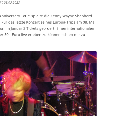
k“, 08.05.2023
LED ZEPPELIN
LITTLE FEAT
Anniversary Tour“ spielte die Kenny Wayne Shepherd
 Für das letzte Konzert seines Europa-Trips am 08. Mai
STEVE MARRIOTT – HUMBLE PIE –
on im Januar 2 Tickets geordert. Einen internationalen
SMALL FACES
er 50,- Euro live erleben zu können schien mir zu
PINK FLOYD
THE POLICE / STING
ROLLING STONES
LINDA RONSTADT / EMMYLOU
HARRIS
ROXY MUSIK
INGA RUMPF
SANTANA