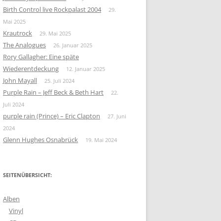
Birth Control live Rockpalast 2004
29.
Mai 2025
Krautrock
29. Mai 2025
The Analogues
26. Januar 2025
Rory Gallagher: Eine späte
Wiederentdeckung
12. Januar 2025
John Mayall
25. Juli 2024
Purple Rain – Jeff Beck & Beth Hart
22.
Juli 2024
purple rain (Prince) – Eric Clapton
27. Juni
2024
Glenn Hughes Osnabrück
19. Mai 2024
SEITENÜBERSICHT:
Alben
Vinyl