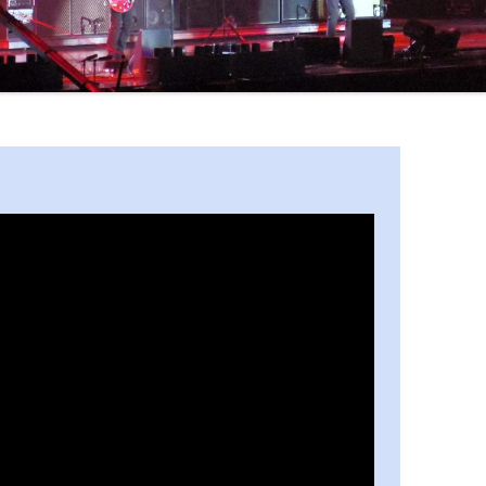
ERIC CLAPTON
COLOSSEUM / JOHN HISEMAN
CROSBY, STILLS, NASH & YOUNG
RORY GALLAGHER
DEEP PURPLE
DOOBIE BROTHERS
BOB DYLAN
FLEETWOOD MAC
JIMI HENDRIX
JETHRO TULL
KINKS