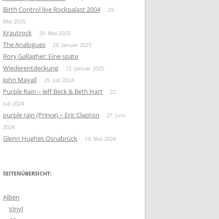
Birth Control live Rockpalast 2004
29.
Mai 2025
Krautrock
29. Mai 2025
The Analogues
26. Januar 2025
Rory Gallagher: Eine späte
Wiederentdeckung
12. Januar 2025
John Mayall
25. Juli 2024
Purple Rain – Jeff Beck & Beth Hart
22.
Juli 2024
purple rain (Prince) – Eric Clapton
27. Juni
2024
Glenn Hughes Osnabrück
19. Mai 2024
SEITENÜBERSICHT:
Alben
Vinyl