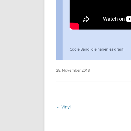
Coole Band: die haben es drauf!
28. November 2018
Beitragsnavigation
←
Vinyl