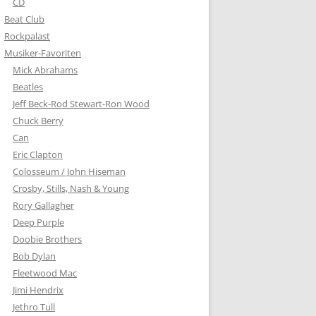
CD
Beat Club
Rockpalast
Musiker-Favoriten
Mick Abrahams
Beatles
Jeff Beck-Rod Stewart-Ron Wood
Chuck Berry
Can
Eric Clapton
Colosseum / John Hiseman
Crosby, Stills, Nash & Young
Rory Gallagher
Deep Purple
Doobie Brothers
Bob Dylan
Fleetwood Mac
Jimi Hendrix
Jethro Tull