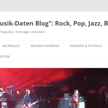
ik-Daten Blog": Rock, Pop, Jazz, 
nd Popkultur, Tonträger und mehr…
ROCKPALAST
MUSIKER-FAVORITEN
KONZERTE & FESTIVALS
MICK ABRAHAMS
FESTIVALS AB 1970
RESSUM
BEATLES
EINZELKONZERTE 1970-1979
JEFF BECK-ROD STEWART-RON
EINZELKONZERTE 1980-1999
WOOD
EINZELKONZERTE AB 2000
CHUCK BERRY
MUSIKCLUB HYDE PARK
CAN
MAIWOCHE – OSNABRÜCK