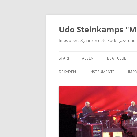
Zum
Inhalt
springen
Udo Steinkamps "Mus
Infos über 58 Jahre erlebte Rock-, Jazz- u
START
ALBEN
BEAT CLUB
VINYL
DEKADEN
INSTRUMENTE
IMP
CD
DIE 1950ER JAHRE
BASSGITARRE
DIE 1960ER JAHRE
GITARRE
DIE 1970ER JAHRE
KEYBOARD
DIE 1980ER JAHRE
SCHLAGZEUG
DIE 1990ER JAHRE
BLASINSTRUMENTE