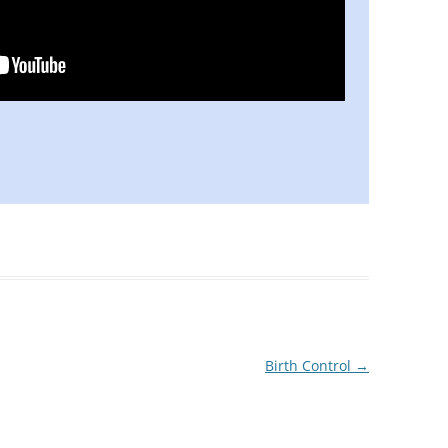
LED ZEPPELIN
LITTLE FEAT
STEVE MARRIOTT – HUMBLE PIE –
SMALL FACES
PINK FLOYD
THE POLICE / STING
ROLLING STONES
LINDA RONSTADT / EMMYLOU
HARRIS
ROXY MUSIK
Birth Control
→
INGA RUMPF
SANTANA