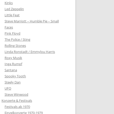
Kinks
Led Zeppelin
Little Feat
Steve Marriott – Humble Pie – Small
Faces
Pink Floyd
The Police / Sting
Rolling Stones
Linda Ronstadt / Emmylou Harris
Roxy Musik
Inga Rumpf
Santana
Spooky Tooth
Steely Dan
UFO
Steve Winwood
Konzerte & Festivals
Festivals ab 1970
Einzelkonzerte 1970-1979