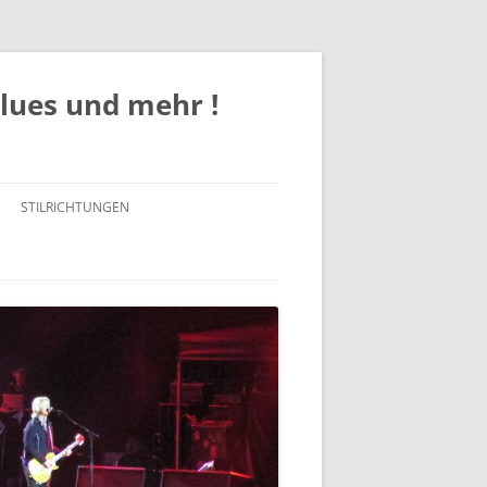
Blues und mehr !
STILRICHTUNGEN
ROCK
POP
JAZZ
BLUES / BLUES ROCK
SOUL/FUNK/R&B
COUNTRY / COUNTRY-ROCK /