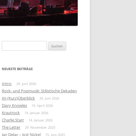
FOLK-ROCK
KRAUTROCK
BEAT
Suchen
nach:
NEUESTE BEITRÄGE
Intro:
29. Juni 2026
Rock- und Popmusik: Stilistische Dekaden
im (Kurz)Überblick
26. Juni 2026
Davy Knowles
10. April 2026
Krautrock
14. Januar 2026
Charlie Starr
14. Januar 2026
The Letter
29. November 2025
Jan Delay – Jost Nickel
15. Juni 2025