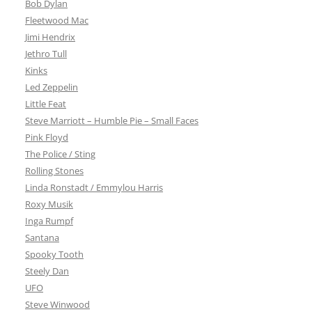
Bob Dylan
Fleetwood Mac
Jimi Hendrix
Jethro Tull
Kinks
Led Zeppelin
Little Feat
Steve Marriott – Humble Pie – Small Faces
Pink Floyd
The Police / Sting
Rolling Stones
Linda Ronstadt / Emmylou Harris
Roxy Musik
Inga Rumpf
Santana
Spooky Tooth
Steely Dan
UFO
Steve Winwood