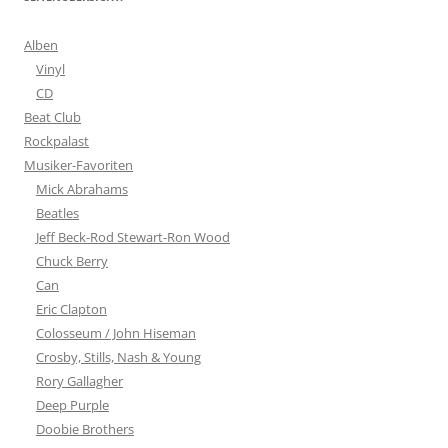
Alben
Vinyl
CD
Beat Club
Rockpalast
Musiker-Favoriten
Mick Abrahams
Beatles
Jeff Beck-Rod Stewart-Ron Wood
Chuck Berry
Can
Eric Clapton
Colosseum / John Hiseman
Crosby, Stills, Nash & Young
Rory Gallagher
Deep Purple
Doobie Brothers