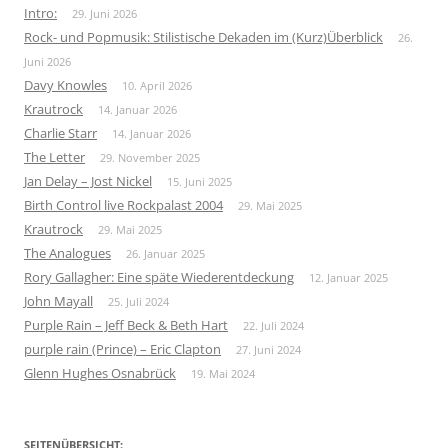
Intro:
29. Juni 2026
Rock- und Popmusik: Stilistische Dekaden im (Kurz)Überblick
26.
Juni 2026
Davy Knowles
10. April 2026
Krautrock
14. Januar 2026
Charlie Starr
14. Januar 2026
The Letter
29. November 2025
Jan Delay – Jost Nickel
15. Juni 2025
Birth Control live Rockpalast 2004
29. Mai 2025
Krautrock
29. Mai 2025
The Analogues
26. Januar 2025
Rory Gallagher: Eine späte Wiederentdeckung
12. Januar 2025
John Mayall
25. Juli 2024
Purple Rain – Jeff Beck & Beth Hart
22. Juli 2024
purple rain (Prince) – Eric Clapton
27. Juni 2024
Glenn Hughes Osnabrück
19. Mai 2024
SEITENÜBERSICHT: