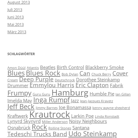
August 2013
Juli 2013
Juni 2013
Mai 2013
März 2013
SCHLAGWÖRTER
Beatles
Birth Control
Blackberry Smoke
Amon Düül
Atlantis
Blues
Blues Rock
Can
Cover
Bob Dylan
Chuck Berry
Deep Purple
Dorothee Steinkamp
Cream
Deutschrock
Emmylou Harris
Eric Clapton
Drummer
Fabrik
Hamburg
Frumpy
Humble Pie
Guru Guru
Ian Gillan
Inga Rumpf
Imelda May
Jazz
Jean-Jacques Kravetz
Jeff Beck
Joe Bonamassa
Jimmy Barnes
kenny wayne shepherd
Krautrock
Kraftwerk
Larkin Poe
Linda Ronstadt
Lynyrd Skynyrd
Noisy Neighbours
Miller Anderson
Rock
Osnabrück
Santana
Rolling Stones
Udo Steinkamp
Tedeschi Trucks Band