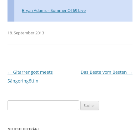
Bryan Adams – Summer Of 69 Live
18. September 2013
Beitragsnavigation
←
Gitarrengott meets
Das Beste vom Besten
→
Sängeringöttin
Suchen
nach:
NEUESTE BEITRÄGE