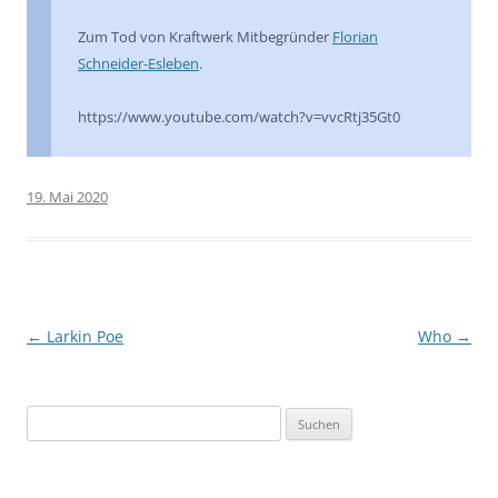
Zum Tod von Kraftwerk Mitbegründer
Florian
Schneider-Esleben
.
https://www.youtube.com/watch?v=vvcRtj35Gt0
19. Mai 2020
Beitragsnavigation
←
Larkin Poe
Who
→
Suchen
nach: