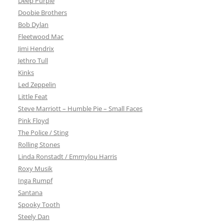
Deep Purple
Doobie Brothers
Bob Dylan
Fleetwood Mac
Jimi Hendrix
Jethro Tull
Kinks
Led Zeppelin
Little Feat
Steve Marriott – Humble Pie – Small Faces
Pink Floyd
The Police / Sting
Rolling Stones
Linda Ronstadt / Emmylou Harris
Roxy Musik
Inga Rumpf
Santana
Spooky Tooth
Steely Dan