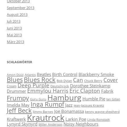
Oktober 2013
September 2013
August 2013
Juli 2013
Juni 2013
Mai 2013
März 2013
SCHLAGWÖRTER
Beatles
Birth Control
Blackberry Smoke
Amon Düül
Atlantis
Blues
Blues Rock
Can
Cover
Bob Dylan
Chuck Berry
Deep Purple
Dorothee Steinkamp
Cream
Deutschrock
Emmylou Harris
Eric Clapton
Drummer
Fabrik
Hamburg
Frumpy
Humble Pie
Guru Guru
Ian Gillan
Inga Rumpf
Imelda May
Jazz
Jean-Jacques Kravetz
Jeff Beck
Joe Bonamassa
Jimmy Barnes
kenny wayne shepherd
Krautrock
Kraftwerk
Larkin Poe
Linda Ronstadt
Lynyrd Skynyrd
Noisy Neighbours
Miller Anderson