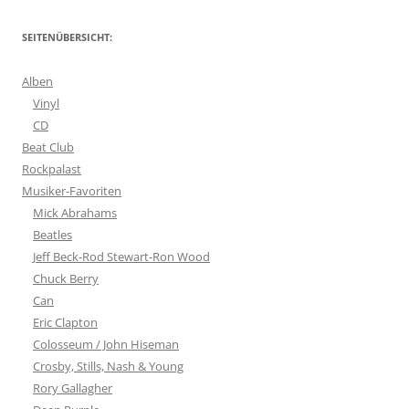
SEITENÜBERSICHT:
Alben
Vinyl
CD
Beat Club
Rockpalast
Musiker-Favoriten
Mick Abrahams
Beatles
Jeff Beck-Rod Stewart-Ron Wood
Chuck Berry
Can
Eric Clapton
Colosseum / John Hiseman
Crosby, Stills, Nash & Young
Rory Gallagher