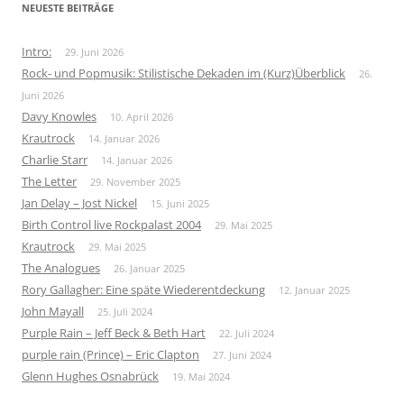
NEUESTE BEITRÄGE
Intro:
29. Juni 2026
Rock- und Popmusik: Stilistische Dekaden im (Kurz)Überblick
26.
Juni 2026
Davy Knowles
10. April 2026
Krautrock
14. Januar 2026
Charlie Starr
14. Januar 2026
The Letter
29. November 2025
Jan Delay – Jost Nickel
15. Juni 2025
Birth Control live Rockpalast 2004
29. Mai 2025
Krautrock
29. Mai 2025
The Analogues
26. Januar 2025
Rory Gallagher: Eine späte Wiederentdeckung
12. Januar 2025
John Mayall
25. Juli 2024
Purple Rain – Jeff Beck & Beth Hart
22. Juli 2024
purple rain (Prince) – Eric Clapton
27. Juni 2024
Glenn Hughes Osnabrück
19. Mai 2024