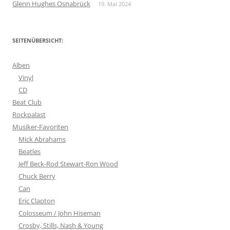
Glenn Hughes Osnabrück
19. Mai 2024
SEITENÜBERSICHT:
Alben
Vinyl
CD
Beat Club
Rockpalast
Musiker-Favoriten
Mick Abrahams
Beatles
Jeff Beck-Rod Stewart-Ron Wood
Chuck Berry
Can
Eric Clapton
Colosseum / John Hiseman
Crosby, Stills, Nash & Young