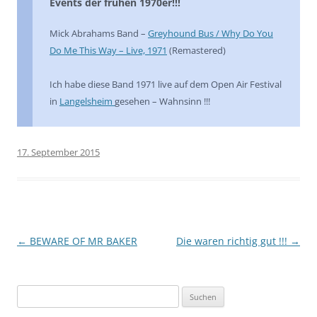
Events der frühen 1970er!!!
Mick Abrahams Band –
Greyhound Bus / Why Do You
Do Me This Way – Live, 1971
(Remastered)
Ich habe diese Band 1971 live auf dem Open Air Festival
in
Langelsheim
gesehen – Wahnsinn !!!
17. September 2015
Beitragsnavigation
←
BEWARE OF MR BAKER
Die waren richtig gut !!!
→
Suchen
nach: