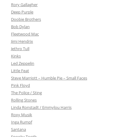
Rory Gallagher
Deep Purple
Doobie Brothers
Bob Dylan
Fleetwood Mac
Jimi Hendrix
Jethro Tull
Kinks
Led Zeppelin
Little Feat
Steve Marriott – Humble Pie – Small Faces
Pink Floyd
The Police / Sting
Rolling Stones
Linda Ronstadt / Emmylou Harris
Roxy Musik
Inga Rumpf
Santana
Spooky Tooth