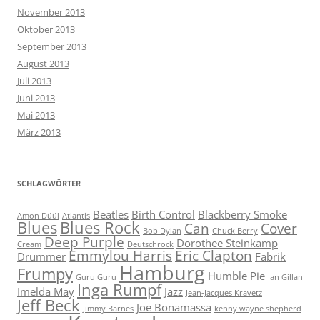
November 2013
Oktober 2013
September 2013
August 2013
Juli 2013
Juni 2013
Mai 2013
März 2013
SCHLAGWÖRTER
Beatles
Birth Control
Blackberry Smoke
Amon Düül
Atlantis
Blues
Blues Rock
Can
Cover
Bob Dylan
Chuck Berry
Deep Purple
Dorothee Steinkamp
Cream
Deutschrock
Emmylou Harris
Eric Clapton
Drummer
Fabrik
Hamburg
Frumpy
Humble Pie
Guru Guru
Ian Gillan
Inga Rumpf
Imelda May
Jazz
Jean-Jacques Kravetz
Jeff Beck
Joe Bonamassa
Jimmy Barnes
kenny wayne shepherd