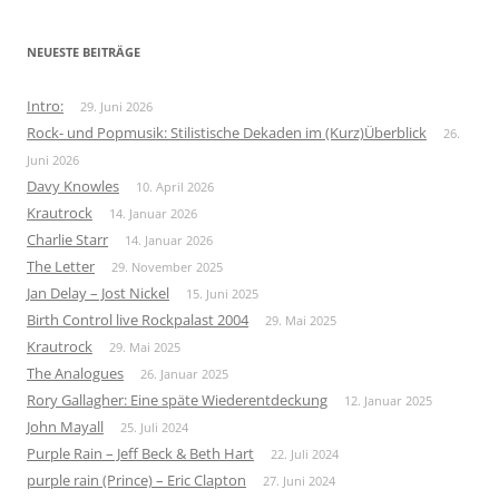
NEUESTE BEITRÄGE
Intro:
29. Juni 2026
Rock- und Popmusik: Stilistische Dekaden im (Kurz)Überblick
26.
Juni 2026
Davy Knowles
10. April 2026
Krautrock
14. Januar 2026
Charlie Starr
14. Januar 2026
The Letter
29. November 2025
Jan Delay – Jost Nickel
15. Juni 2025
Birth Control live Rockpalast 2004
29. Mai 2025
Krautrock
29. Mai 2025
The Analogues
26. Januar 2025
Rory Gallagher: Eine späte Wiederentdeckung
12. Januar 2025
John Mayall
25. Juli 2024
Purple Rain – Jeff Beck & Beth Hart
22. Juli 2024
purple rain (Prince) – Eric Clapton
27. Juni 2024