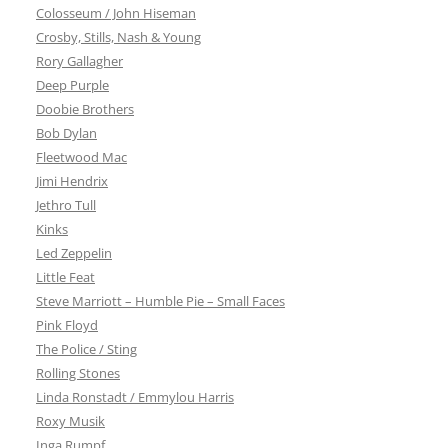
Colosseum / John Hiseman
Crosby, Stills, Nash & Young
Rory Gallagher
Deep Purple
Doobie Brothers
Bob Dylan
Fleetwood Mac
Jimi Hendrix
Jethro Tull
Kinks
Led Zeppelin
Little Feat
Steve Marriott – Humble Pie – Small Faces
Pink Floyd
The Police / Sting
Rolling Stones
Linda Ronstadt / Emmylou Harris
Roxy Musik
Inga Rumpf