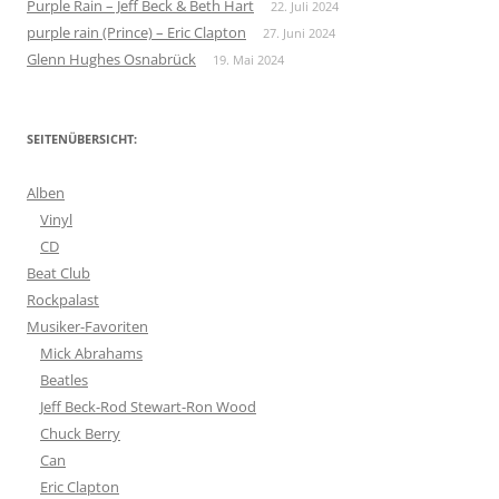
Purple Rain – Jeff Beck & Beth Hart
22. Juli 2024
purple rain (Prince) – Eric Clapton
27. Juni 2024
Glenn Hughes Osnabrück
19. Mai 2024
SEITENÜBERSICHT:
Alben
Vinyl
CD
Beat Club
Rockpalast
Musiker-Favoriten
Mick Abrahams
Beatles
Jeff Beck-Rod Stewart-Ron Wood
Chuck Berry
Can
Eric Clapton