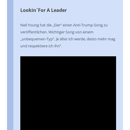
Lookin´For A Leader
Neil Young hat die „Eier“ einen Anti-Trump-Song zu
veröffentlichen. Wichtiger Song von einem
„unbequemen-Typ“. Je älter ich werde, desto mehr mag
und respektiere ich ihn“.