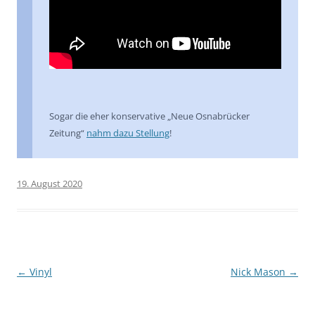
Sogar die eher konservative „Neue Osnabrücker
Zeitung“
nahm dazu Stellung
!
19. August 2020
Beitragsnavigation
←
Vinyl
Nick Mason
→