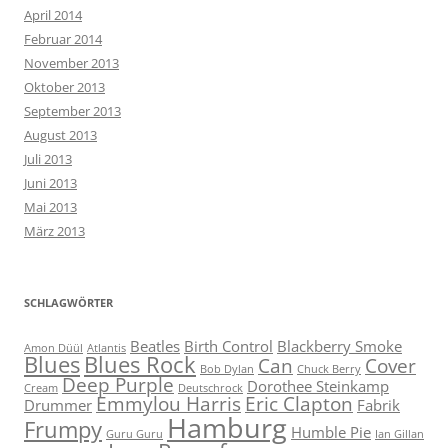
April 2014
Februar 2014
November 2013
Oktober 2013
September 2013
August 2013
Juli 2013
Juni 2013
Mai 2013
März 2013
SCHLAGWÖRTER
Beatles
Birth Control
Blackberry Smoke
Amon Düül
Atlantis
Blues
Blues Rock
Can
Cover
Bob Dylan
Chuck Berry
Deep Purple
Dorothee Steinkamp
Cream
Deutschrock
Emmylou Harris
Eric Clapton
Drummer
Fabrik
Hamburg
Frumpy
Humble Pie
Guru Guru
Ian Gillan