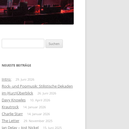
FOLK-ROCK
KRAUTROCK
BEAT
Suchen
nach:
NEUESTE BEITRÄGE
Intro:
29. Juni 2026
Rock- und Popmusik: Stilistische Dekaden
im (Kurz)Überblick
26. Juni 2026
Davy Knowles
10. April 2026
Krautrock
14. Januar 2026
Charlie Starr
14. Januar 2026
The Letter
29. November 2025
Jan Delay – Jost Nickel
15. Juni 2025