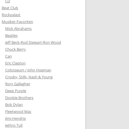
CD
Beat Club
Rockpalast
Musiker-Favoriten
Mick Abrahams
Beatles
Jeff Beck-Rod Stewart-Ron Wood
Chuck Berry
Can
Eric Clapton
Colosseum / John Hiseman
Crosby, Stills, Nash & Young
Rory Gallagher
Deep Purple
Doobie Brothers
Bob Dylan
Fleetwood Mac
Jimi Hendrix
Jethro Tull