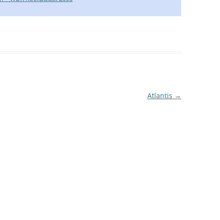
SPOOKY TOOTH
STEELY DAN
UFO
STEVE WINWOOD
Atlantis
→