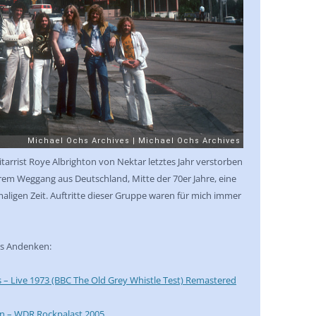
LED ZEPPELIN
LITTLE FEAT
STEVE MARRIOTT – HUMBLE PIE –
SMALL FACES
PINK FLOYD
THE POLICE / STING
itarrist Roye Albrighton von Nektar letztes Jahr verstorben
ROLLING STONES
hrem Weggang aus Deutschland, Mitte der 70er Jahre, eine
aligen Zeit. Auftritte dieser Gruppe waren für mich immer
LINDA RONSTADT / EMMYLOU
HARRIS
nes Andenken:
ROXY MUSIK
INGA RUMPF
s – Live 1973 (BBC The Old Grey Whistle Test) Remastered
SANTANA
onn – WDR Rockpalast 2005