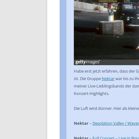
Habe erst jetzt erfahren, dass der G
ist. Die Gruppe
Nektar
war bis zu i
meiner Live-Lieblingsbands der dam
Konzert-Highlights.
Die Luft wird dünner. Hier als klei
Nektar
–
Desolation Valley / Wave
Nektar
–
Full Concert – Live in B