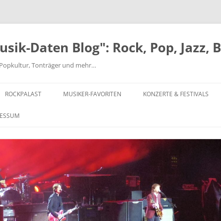
ik-Daten Blog": Rock, Pop, Jazz, 
nd Popkultur, Tonträger und mehr…
ROCKPALAST
MUSIKER-FAVORITEN
KONZERTE & FESTIVALS
MICK ABRAHAMS
FESTIVALS AB 1970
RESSUM
BEATLES
EINZELKONZERTE 1970-1979
JEFF BECK-ROD STEWART-RON
EINZELKONZERTE 1980-1999
WOOD
EINZELKONZERTE AB 2000
CHUCK BERRY
MUSIKCLUB HYDE PARK
CAN
MAIWOCHE – OSNABRÜCK