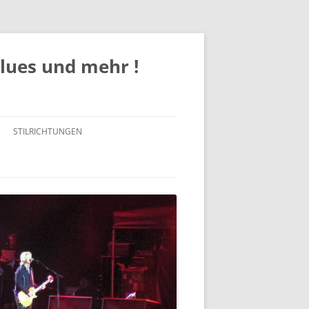
Blues und mehr !
STILRICHTUNGEN
ROCK
POP
JAZZ
BLUES / BLUES ROCK
SOUL/FUNK/R&B
COUNTRY / COUNTRY-ROCK /