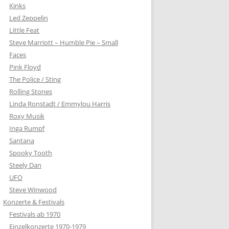
Kinks
Led Zeppelin
Little Feat
Steve Marriott – Humble Pie – Small
Faces
Pink Floyd
The Police / Sting
Rolling Stones
Linda Ronstadt / Emmylou Harris
Roxy Musik
Inga Rumpf
Santana
Spooky Tooth
Steely Dan
UFO
Steve Winwood
Konzerte & Festivals
Festivals ab 1970
Einzelkonzerte 1970-1979