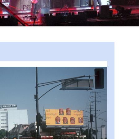
ERIC CLAPTON
COLOSSEUM / JOHN HISEMAN
CROSBY, STILLS, NASH & YOUNG
RORY GALLAGHER
DEEP PURPLE
DOOBIE BROTHERS
BOB DYLAN
FLEETWOOD MAC
JIMI HENDRIX
JETHRO TULL
KINKS