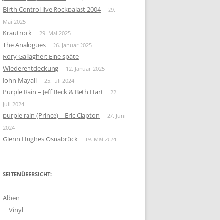
Birth Control live Rockpalast 2004
29.
Mai 2025
Krautrock
29. Mai 2025
The Analogues
26. Januar 2025
Rory Gallagher: Eine späte
Wiederentdeckung
12. Januar 2025
John Mayall
25. Juli 2024
Purple Rain – Jeff Beck & Beth Hart
22.
Juli 2024
purple rain (Prince) – Eric Clapton
27. Juni
2024
Glenn Hughes Osnabrück
19. Mai 2024
SEITENÜBERSICHT:
Alben
Vinyl