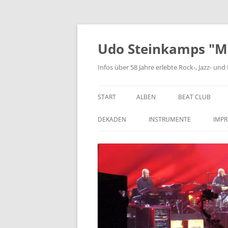
Zum
Inhalt
springen
Udo Steinkamps "Mus
Infos über 58 Jahre erlebte Rock-, Jazz- u
START
ALBEN
BEAT CLUB
VINYL
DEKADEN
INSTRUMENTE
IMP
CD
DIE 1950ER JAHRE
BASSGITARRE
DIE 1960ER JAHRE
GITARRE
DIE 1970ER JAHRE
KEYBOARD
DIE 1980ER JAHRE
SCHLAGZEUG
DIE 1990ER JAHRE
BLASINSTRUMENTE