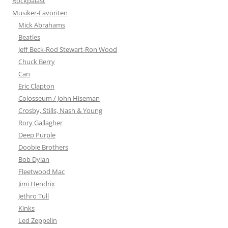
Rockpalast
Musiker-Favoriten
Mick Abrahams
Beatles
Jeff Beck-Rod Stewart-Ron Wood
Chuck Berry
Can
Eric Clapton
Colosseum / John Hiseman
Crosby, Stills, Nash & Young
Rory Gallagher
Deep Purple
Doobie Brothers
Bob Dylan
Fleetwood Mac
Jimi Hendrix
Jethro Tull
Kinks
Led Zeppelin