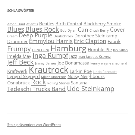
SCHLAGWÖRTER
Beatles
Birth Control
Blackberry Smoke
Amon Düül
Atlantis
Blues
Blues Rock
Can
Cover
Bob Dylan
Chuck Berry
Deep Purple
Dorothee Steinkamp
Cream
Deutschrock
Emmylou Harris
Eric Clapton
Drummer
Fabrik
Hamburg
Frumpy
Humble Pie
Guru Guru
Ian Gillan
Inga Rumpf
Imelda May
Jazz
Jean-Jacques Kravetz
Jeff Beck
Joe Bonamassa
Jimmy Barnes
kenny wayne shepherd
Krautrock
Kraftwerk
Larkin Poe
Linda Ronstadt
Lynyrd Skynyrd
Noisy Neighbours
Miller Anderson
Rock
Osnabrück
Santana
Rolling Stones
Udo Steinkamp
Tedeschi Trucks Band
Stolz präsentiert von WordPress