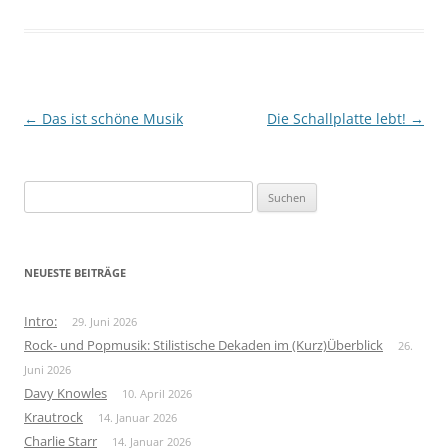
Beitragsnavigation
←
Das ist schöne Musik
Die Schallplatte lebt!
→
Suchen
nach:
NEUESTE BEITRÄGE
Intro:
29. Juni 2026
Rock- und Popmusik: Stilistische Dekaden im (Kurz)Überblick
26.
Juni 2026
Davy Knowles
10. April 2026
Krautrock
14. Januar 2026
Charlie Starr
14. Januar 2026