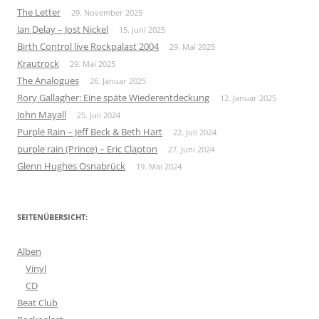
The Letter
29. November 2025
Jan Delay – Jost Nickel
15. Juni 2025
Birth Control live Rockpalast 2004
29. Mai 2025
Krautrock
29. Mai 2025
The Analogues
26. Januar 2025
Rory Gallagher: Eine späte Wiederentdeckung
12. Januar 2025
John Mayall
25. Juli 2024
Purple Rain – Jeff Beck & Beth Hart
22. Juli 2024
purple rain (Prince) – Eric Clapton
27. Juni 2024
Glenn Hughes Osnabrück
19. Mai 2024
SEITENÜBERSICHT:
Alben
Vinyl
CD
Beat Club