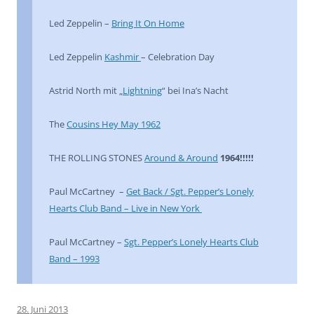
Led Zeppelin –
Bring It On Home
Led Zeppelin
Kashmir
– Celebration Day
Astrid North mit „
Lightning
“ bei Ina’s Nacht
The
Cousins Hey May 1962
THE ROLLING STONES
Around & Around
1964!!!!!
Paul McCartney
–
Get Back / Sgt. Pepper’s Lonely
Hearts Club Band – Live in New York
Paul McCartney –
Sgt. Pepper’s Lonely Hearts Club
Band – 1993
28. Juni 2013