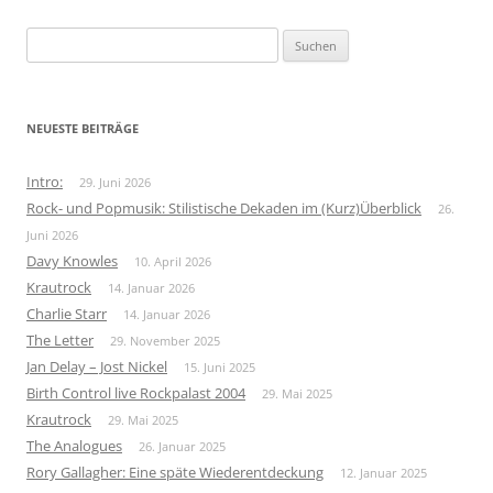
Suchen
nach:
NEUESTE BEITRÄGE
Intro:
29. Juni 2026
Rock- und Popmusik: Stilistische Dekaden im (Kurz)Überblick
26.
Juni 2026
Davy Knowles
10. April 2026
Krautrock
14. Januar 2026
Charlie Starr
14. Januar 2026
The Letter
29. November 2025
Jan Delay – Jost Nickel
15. Juni 2025
Birth Control live Rockpalast 2004
29. Mai 2025
Krautrock
29. Mai 2025
The Analogues
26. Januar 2025
Rory Gallagher: Eine späte Wiederentdeckung
12. Januar 2025