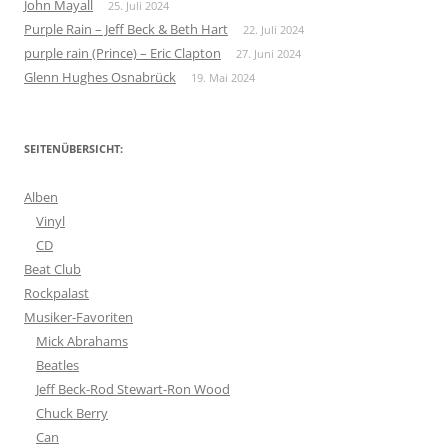
John Mayall
25. Juli 2024
Purple Rain – Jeff Beck & Beth Hart
22. Juli 2024
purple rain (Prince) – Eric Clapton
27. Juni 2024
Glenn Hughes Osnabrück
19. Mai 2024
SEITENÜBERSICHT:
Alben
Vinyl
CD
Beat Club
Rockpalast
Musiker-Favoriten
Mick Abrahams
Beatles
Jeff Beck-Rod Stewart-Ron Wood
Chuck Berry
Can