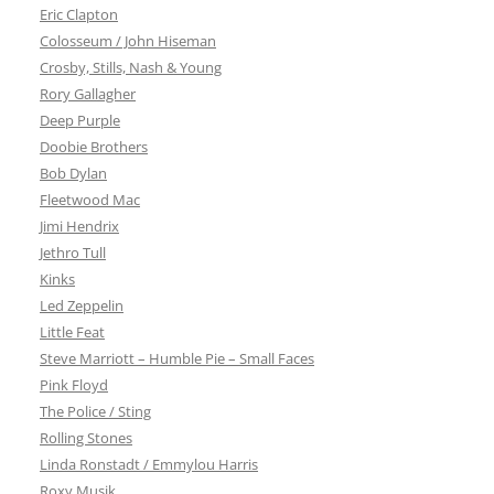
Eric Clapton
Colosseum / John Hiseman
Crosby, Stills, Nash & Young
Rory Gallagher
Deep Purple
Doobie Brothers
Bob Dylan
Fleetwood Mac
Jimi Hendrix
Jethro Tull
Kinks
Led Zeppelin
Little Feat
Steve Marriott – Humble Pie – Small Faces
Pink Floyd
The Police / Sting
Rolling Stones
Linda Ronstadt / Emmylou Harris
Roxy Musik