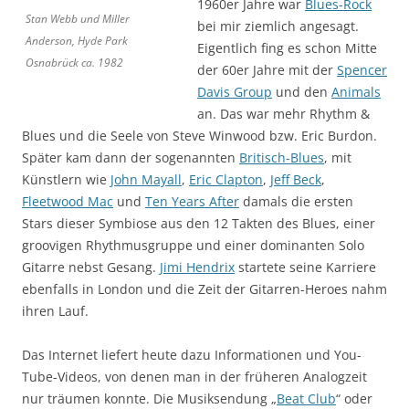
1960er Jahre war
Blues-Rock
Stan Webb und Miller
bei mir ziemlich angesagt.
Anderson, Hyde Park
Eigentlich fing es schon Mitte
Osnabrück ca. 1982
der 60er Jahre mit der
Spencer
Davis Group
und den
Animals
an. Das war mehr Rhythm &
Blues und die Seele von Steve Winwood bzw. Eric Burdon.
Später kam dann der sogenannten
Britisch-Blues
, mit
Künstlern wie
John Mayall
,
Eric Clapton
,
Jeff Beck
,
Fleetwood Mac
und
Ten Years After
damals die ersten
Stars dieser Symbiose aus den 12 Takten des Blues, einer
groovigen Rhythmusgruppe und einer dominanten Solo
Gitarre nebst Gesang.
Jimi Hendrix
startete seine Karriere
ebenfalls in London und die Zeit der Gitarren-Heroes nahm
ihren Lauf.
Das Internet liefert heute dazu Informationen und You-
Tube-Videos, von denen man in der früheren Analogzeit
nur träumen konnte. Die Musiksendung „
Beat Club
“ oder