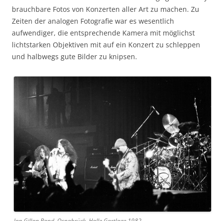
brauchbare Fotos von Konzerten aller Art zu machen. Zu
Zeiten der analogen Fotografie war es wesentlich
aufwendiger, die entsprechende Kamera mit möglichst
lichtstarken Objektiven mit auf ein Konzert zu schleppen
und halbwegs gute Bilder zu knipsen.
Ian Gillan Band, Osnabrück, Halle Gartlage 1982