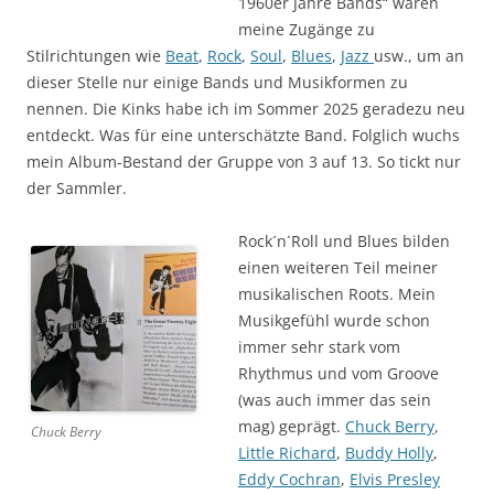
1960er Jahre Bands“ waren
meine Zugänge zu
Stilrichtungen wie
Beat
,
Rock
,
Soul
,
Blues
,
Jazz
usw., um an
dieser Stelle nur einige Bands und Musikformen zu
nennen. Die Kinks habe ich im Sommer 2025 geradezu neu
entdeckt. Was für eine unterschätzte Band. Folglich wuchs
mein Album-Bestand der Gruppe von 3 auf 13. So tickt nur
der Sammler.
Rock´n´Roll und Blues bilden
einen weiteren Teil meiner
musikalischen Roots. Mein
Musikgefühl wurde schon
immer sehr stark vom
Rhythmus und vom Groove
(was auch immer das sein
mag) geprägt.
Chuck Berry
,
Chuck Berry
Little Richard
,
Buddy Holly
,
Eddy Cochran
,
Elvis Presley