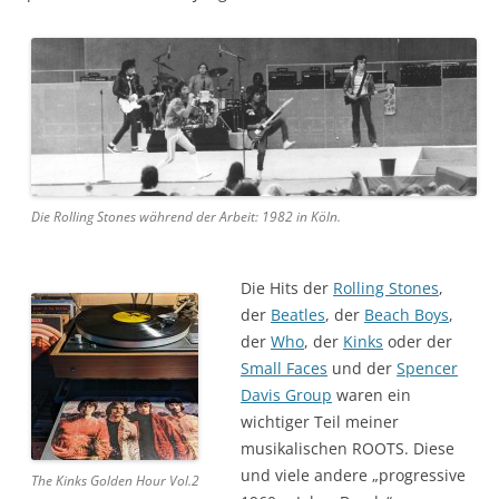
Die Rolling Stones während der Arbeit: 1982 in Köln.
Die Hits
der
Rolling Stones
,
der
Beatles
, der
Beach Boys
,
der
Who
, der
Kinks
oder der
Small Faces
und der
Spencer
Davis Group
waren ein
wichtiger Teil meiner
musikalischen ROOTS. Diese
und viele andere „progressive
The Kinks Golden Hour Vol.2