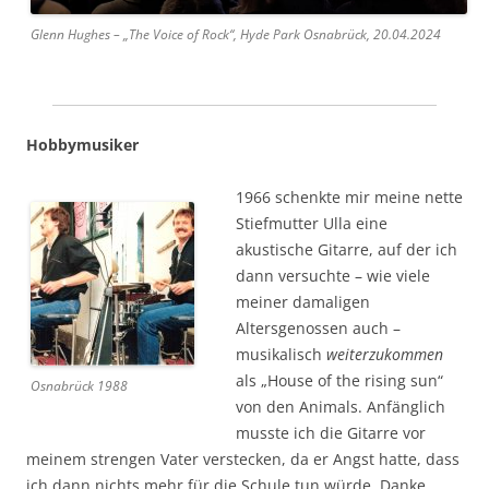
Glenn Hughes – „The Voice of Rock“, Hyde Park Osnabrück, 20.04.2024
Hobbymusiker
1966 schenkte mir meine nette
Stiefmutter Ulla eine
akustische Gitarre, auf der ich
dann versuchte – wie viele
meiner damaligen
Altersgenossen auch –
musikalisch
weiterzukommen
als „House of the rising sun“
Osnabrück 1988
von den Animals. Anfänglich
musste ich die Gitarre vor
meinem strengen Vater verstecken, da er Angst hatte, dass
ich dann nichts mehr für die Schule tun würde. Danke