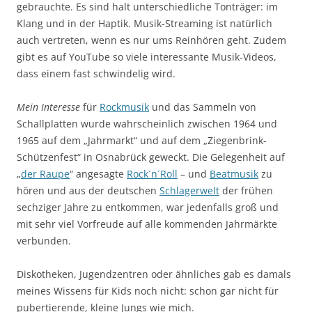
gebrauchte. Es sind halt unterschiedliche Tonträger: im
Klang und in der Haptik. Musik-Streaming ist natürlich
auch vertreten, wenn es nur ums Reinhören geht. Zudem
gibt es auf YouTube so viele interessante Musik-Videos,
dass einem fast schwindelig wird.
Mein Interesse
für
Rockmusik
und das Sammeln von
Schallplatten wurde wahrscheinlich zwischen 1964 und
1965 auf dem „Jahrmarkt“ und auf dem „Ziegenbrink-
Schützenfest“ in Osnabrück geweckt. Die Gelegenheit auf
„
der Raupe
“ angesagte
Rock´n´Roll
– und
Beatmusik
zu
hören und aus der deutschen
Schlagerwelt
der frühen
sechziger Jahre zu entkommen, war jedenfalls groß und
mit sehr viel Vorfreude auf alle kommenden Jahrmärkte
verbunden.
Diskotheken, Jugendzentren oder ähnliches gab es damals
meines Wissens für Kids noch nicht: schon gar nicht für
pubertierende, kleine Jungs wie mich.