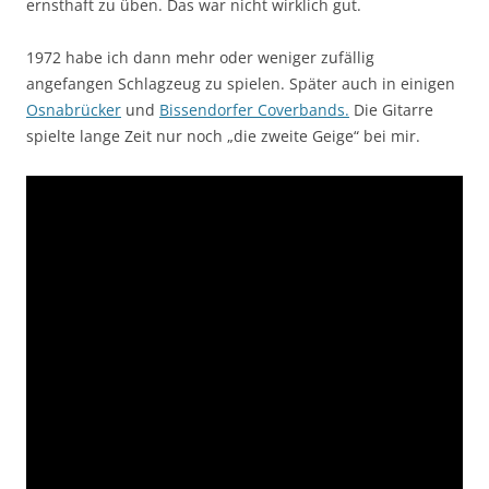
ernsthaft zu üben. Das war nicht wirklich gut.
1972 habe ich dann mehr oder weniger zufällig
angefangen Schlagzeug zu spielen. Später auch in einigen
Osnabrücker
und
Bissendorfer Coverbands.
Die Gitarre
spielte lange Zeit nur noch „die zweite Geige“ bei mir.