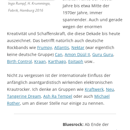
Inga Rumpf, H. Krumminga,
Jahre bis etwa Mitte der
Fabrik, Hamburg 2016
1970er Jahre, immer
spannender. Auch und gerade
wegen der enormen
Kreativität und Schaffenskraft, die diese Dekade bis heute
auszeichnet. Das betrifft natürlich auch deutsche
Rockbands wie
Frumpy
,
Atlantis
,
Nektar
(war eigentlich
keine deutsche Gruppe)
Can
,
Amon Düül II
,
Guru Guru
,
Birth Control
,
Kraan
,
Karthago
,
Epitaph
usw..
Nicht zu vergessen ist der internationale Einfluss der
anfänglich avantgardistisch wirkenden elektronischen
Krautrocker. Ich denke an Gruppen wie
Kraftwerk
,
Neu
,
Tangerine Dream
,
Ash Ra Tempel
oder auch
Michael
Rother
, um an dieser Stelle nur einige zu nennen.
Bluesrock:
Ab Ende der